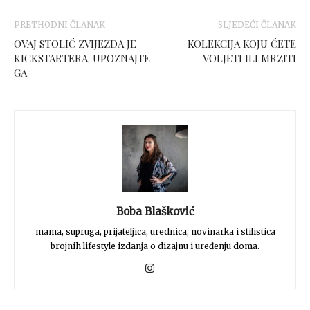
PRETHODNI ČLANAK
SLJEDEĆI ČLANAK
OVAJ STOLIĆ ZVIJEZDA JE
KOLEKCIJA KOJU ĆETE
KICKSTARTERA. UPOZNAJTE
VOLJETI ILI MRZITI
GA
Boba Blašković
mama, supruga, prijateljica, urednica, novinarka i stilistica
brojnih lifestyle izdanja o dizajnu i uređenju doma.