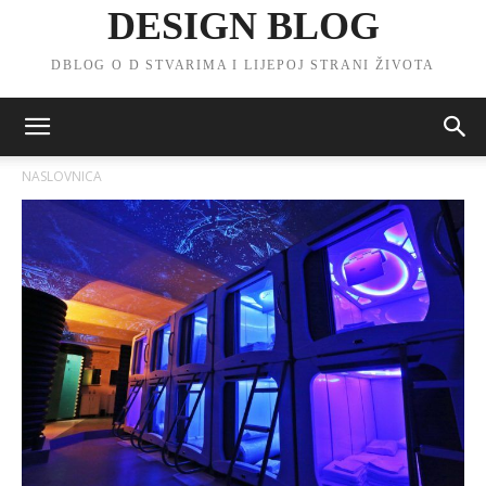
DESIGN BLOG
DBLOG O D STVARIMA I LIJEPOJ STRANI ŽIVOTA
NASLOVNICA