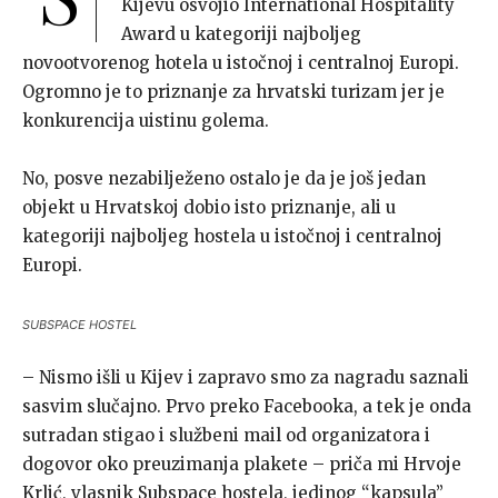
Kijevu osvojio International Hospitality
Award u kategoriji najboljeg
novootvorenog hotela u istočnoj i centralnoj Europi.
Ogromno je to priznanje za hrvatski turizam jer je
konkurencija uistinu golema.
No, posve nezabilježeno ostalo je da je još jedan
objekt u Hrvatskoj dobio isto priznanje, ali u
kategoriji najboljeg hostela u istočnoj i centralnoj
Europi.
SUBSPACE HOSTEL
– Nismo išli u Kijev i zapravo smo za nagradu saznali
sasvim slučajno. Prvo preko Facebooka, a tek je onda
sutradan stigao i službeni mail od organizatora i
dogovor oko preuzimanja plakete – priča mi Hrvoje
Krlić, vlasnik Subspace hostela, jedinog “kapsula”