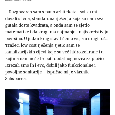
– Razgovarao sam s puno arhitekata i svi su mi
davali slična, standardna rješenja koja su nam sva
gutala dosta kvadrata, a onda sam se sjetio
matematike i da krug ima najmanju i najiskoristiviju
površinu. U jedan krug stavit ćemo wc, a u drugi tuš…
Tražeći low cost rješenja sjetio sam se
kanalizacijskih cijevi koje su već hidroizolirane i u
kojima nam neće trebati dodatnog novca za pločice.
Izrezali smo ih i evo, dobili jako funkcionalne i
povoljne sanitarije – ispričao mi je vlasnik
Subspacea.