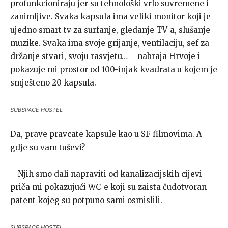
profunkcioniraju jer su tehnološki vrlo suvremene i
zanimljive. Svaka kapsula ima veliki monitor koji je
ujedno smart tv za surfanje, gledanje TV-a, slušanje
muzike. Svaka ima svoje grijanje, ventilaciju, sef za
držanje stvari, svoju rasvjetu… – nabraja Hrvoje i
pokazuje mi prostor od 100-injak kvadrata u kojem je
smješteno 20 kapsula.
SUBSPACE HOSTEL
Da, prave pravcate kapsule kao u SF filmovima. A
gdje su vam tuševi?
– Njih smo dali napraviti od kanalizacijskih cijevi –
priča mi pokazujući WC-e koji su zaista čudotvoran
patent kojeg su potpuno sami osmislili.
SUBSPACE HOSTEL