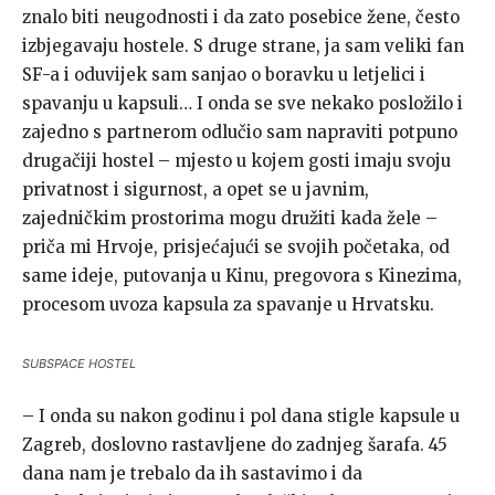
znalo biti neugodnosti i da zato posebice žene, često
izbjegavaju hostele. S druge strane, ja sam veliki fan
SF-a i oduvijek sam sanjao o boravku u letjelici i
spavanju u kapsuli… I onda se sve nekako posložilo i
zajedno s partnerom odlučio sam napraviti potpuno
drugačiji hostel – mjesto u kojem gosti imaju svoju
privatnost i sigurnost, a opet se u javnim,
zajedničkim prostorima mogu družiti kada žele –
priča mi Hrvoje, prisjećajući se svojih početaka, od
same ideje, putovanja u Kinu, pregovora s Kinezima,
procesom uvoza kapsula za spavanje u Hrvatsku.
SUBSPACE HOSTEL
– I onda su nakon godinu i pol dana stigle kapsule u
Zagreb, doslovno rastavljene do zadnjeg šarafa. 45
dana nam je trebalo da ih sastavimo i da