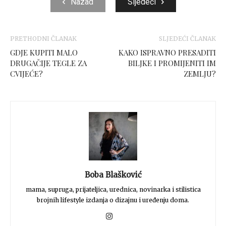
Nazad
Sljedeći
PRETHODNI ČLANAK
SLJEDEĆI ČLANAK
GDJE KUPITI MALO
KAKO ISPRAVNO PRESADITI
DRUGAČIJE TEGLE ZA
BILJKE I PROMIJENITI IM
CVIJEĆE?
ZEMLJU?
Boba Blašković
mama, supruga, prijateljica, urednica, novinarka i stilistica
brojnih lifestyle izdanja o dizajnu i uređenju doma.