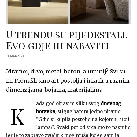
U trendu su pijedestali.
Evo gdje ih nabaviti
10/04/2024
Mramor, drvo, metal, beton, aluminij? Svi su
in. Pronašli smo art postolja i ima ih u raznim
dimenzijama, bojama, materijalima
ada god objavim sliku svog
dnevnog
K
boravka
, stigne barem jedno pitanje:
“Gdje si kupila postolje na kojem ti stoji
lampa?”. Svaki put od srca me to nasmije
jer je to zapravo zvučnik mog muža kojeg sam ja