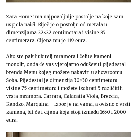
Zara Home ima najpovoljnije postolje na koje sam
uspjela naići. Riječ je o postolju od metala u
dimenzijama 22×22 centimetara i visine 85
centimetara. Cijena mu je 119 eura.
Ako ste pak ljubitelj mramora i želite kameni
monolit, onda će vas vjerojatno oduševiti pijedestal
brenda Menu kojeg možete nabaviti u showroomu
Soba. Pijedestal je dimenzija 30×30 centimetara,
visine 75 centimetara i možete izabrati 5 različitih
vrsta mramora. Carrara, Calacatta Viola, Breccia,
Kendzo, Marquina – izbor je na vama, a ovisno o vrsti
kamena, bit će i cijena koja stoji između 1650 i 2000
eura.