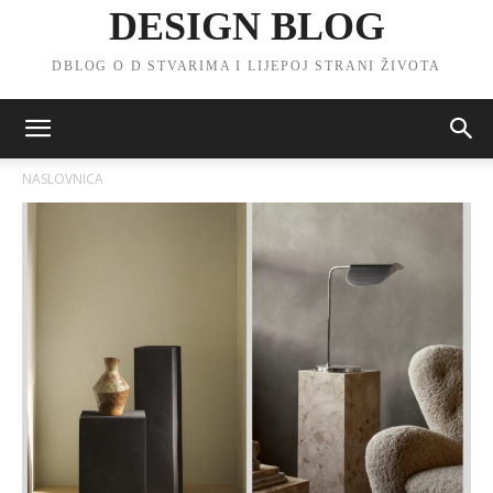
DESIGN BLOG
DBLOG O D STVARIMA I LIJEPOJ STRANI ŽIVOTA
NASLOVNICA