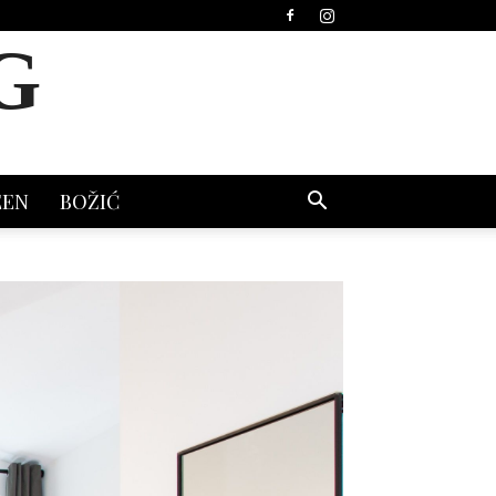
G
EEN
BOŽIĆ