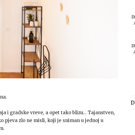
D
D
lna.
D
aja i gradske vreve, a opet tako blizu… Tajanstven,
pjeva zlo ne misli, koji je sniman u jednoj u
m.