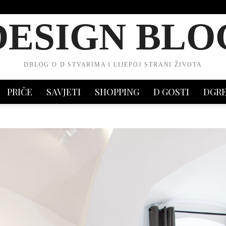
DESIGN BLO
DBLOG O D STVARIMA I LIJEPOJ STRANI ŽIVOTA
PRIČE
SAVJETI
SHOPPING
D GOSTI
DGR