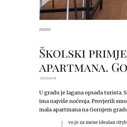
ZIGZAG
Školski primje
apartmana. Go
28/05/2018
U gradu je lagana opsada turista. S
ima najviše noćenja. Provjerili smo 
mala apartmana na Gornjem gradu
vo je za mene idealan city