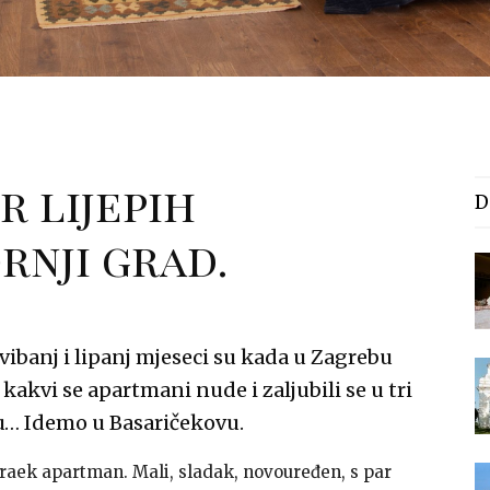
r lijepih
D
rnji grad.
vibanj i lipanj mjeseci su kada u Zagrebu
kakvi se apartmani nude i zaljubili se u tri
… Idemo u Basaričekovu.
braek apartman. Mali, sladak, novouređen, s par