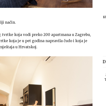
K
iji način.
v, tvrtke koja vodi preko 200 apartmana u Zagrebu,
tke koja je u pet godina napravila čudo i koja je
ještaja u Hrvatskoj.
D