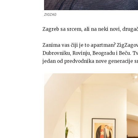
ZIGZAG
Zagreb sa srcem, ali na neki novi, drugač
Zanima vas čiji je to apartman? ZigZago
Dubrovniku, Rovinju, Beogradu i Beču. Tvr
jedan od predvodnika nove generacije sm