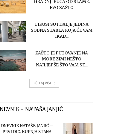
GRADNJI KUĆA OD SLAME.
EVO ZAŠTO
FIKUSI SU I DALJE JEDINA
SOBNA STABLA KOJA ĆE VAM
IKAD...
ZAŠTO JE PUTOVANJE NA
MORE ZIMI NEŠTO
NAJLJEPŠE ŠTO VAM SE...
UČITAJ VIŠE
NEVNIK - NATAŠA JANJIĆ
DNEVNIK NATAŠE JANJIĆ –
PRVI DIO. KUPNJA STANA