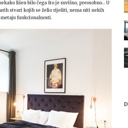
 nekako lišen bilo čega što je suvišno, preosobno… U
ih stvari kojih se želio riješiti, nema niti nekih
metaju funkcionalnosti.
D