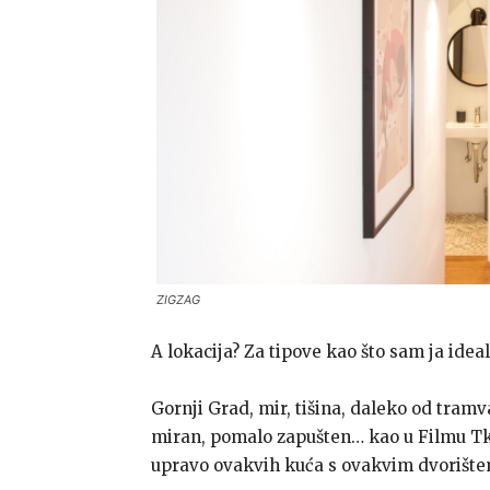
ZIGZAG
A lokacija? Za tipove kao što sam ja idea
Gornji Grad, mir, tišina, daleko od tramv
miran, pomalo zapušten… kao u Filmu Tko 
upravo ovakvih kuća s ovakvim dvorište