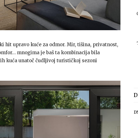
i hit upravo kuće za odmor. Mir, tišina, privatnost,
komfor… mnogima je baš ta kombinacija bila
vih kuća unatoč čudljivoj turističkoj sezoni
D
D