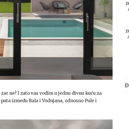
D
D
D
, zar ne? I zato vas vodim u jednu divnu kuću za
 puta između Bala i Vodnjana, odnosno Pule i