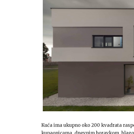
Kuća ima ukupno oko 200 kvadrata raspod
kupaonicama, dnevnim boravkom, blag