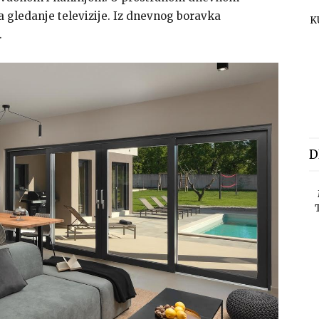
 gledanje televizije. Iz dnevnog boravka
K
.
D