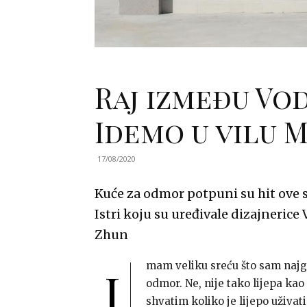
Raj između Vod
Idemo u vilu 
17/08/2020
Kuće za odmor potpuni su hit ove 
Istri koju su uređivale dizajneric
Zhun
mam veliku sreću što sam najgo
I
odmor. Ne, nije tako lijepa kao
shvatim koliko je lijepo uživati