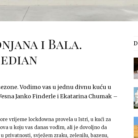
njana i Bala.
D
Median
sezone. Vodimo vas u jednu divnu kuću u
e Vesna Janko Finderle i Ekatarina Chumak –
re vrijeme lockdowna provela u Istri, u kući za
 ova u koju vas danas vodim, ali je dovoljno da
 u privatnosti, svježem zraku, zelenilu, bazenu,