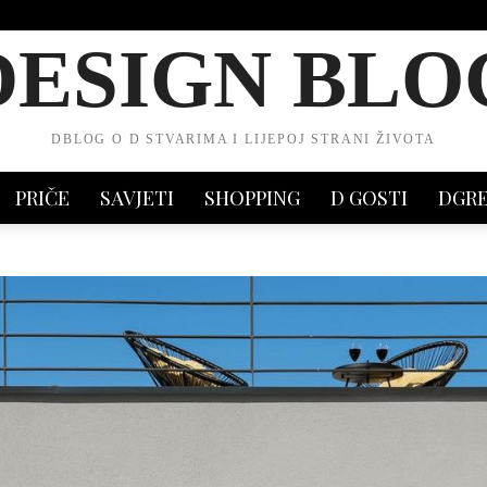
DESIGN BLO
DBLOG O D STVARIMA I LIJEPOJ STRANI ŽIVOTA
PRIČE
SAVJETI
SHOPPING
D GOSTI
DGR