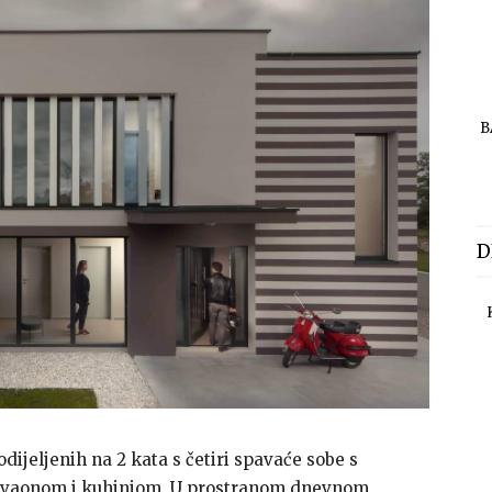
B
D
ijeljenih na 2 kata s četiri spavaće sobe s
ovaonom i kuhinjom. U prostranom dnevnom