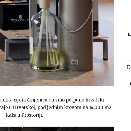
B
D
blika cijeni činjenicu da smo potpuno hrvatski
taje u Hrvatskoj, pod jednim krovom na 14.000 m2
– kažu u Prostoriji.