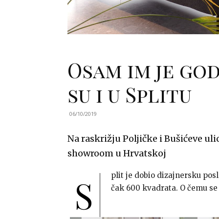
Osam im je god
su i u Splitu
06/10/2019
Na raskrižju Poljičke i Bušićeve ulic
showroom u Hrvatskoj
plit je dobio dizajnersku pos
S
čak 600 kvadrata. O čemu se t