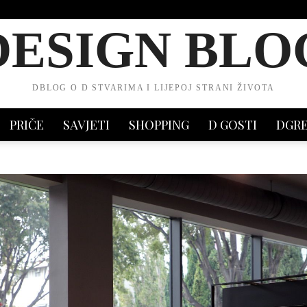
DESIGN BLO
DBLOG O D STVARIMA I LIJEPOJ STRANI ŽIVOTA
PRIČE
SAVJETI
SHOPPING
D GOSTI
DGR