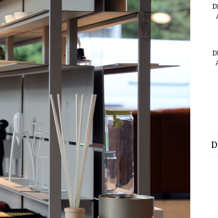
D
D
D