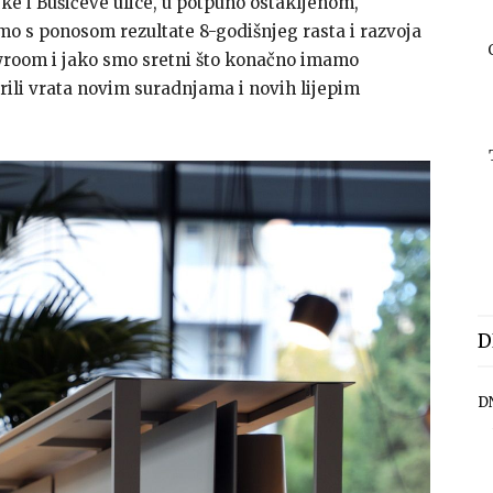
e i Bušićeve ulice, u potpuno ostakljenom,
mo s ponosom rezultate 8-godišnjeg rasta i razvoja
howroom i jako smo sretni što konačno imamo
orili vrata novim suradnjama i novih lijepim
D
D