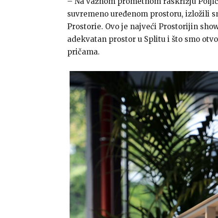
– Na važnom prometnom raskrižju Poljičk
suvremeno uređenom prostoru, izložili s
Prostorie. Ovo je najveći Prostorijin s
adekvatan prostor u Splitu i što smo otv
pričama.