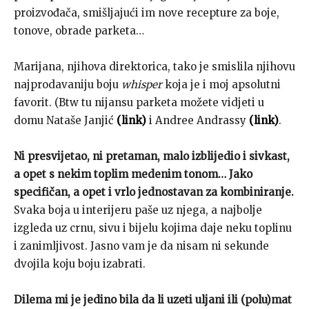
proizvođača, smišljajući im nove recepture za boje,
tonove, obrade parketa…
Marijana, njihova direktorica, tako je smislila njihovu
najprodavaniju boju
whisper
koja je i moj apsolutni
favorit. (Btw tu nijansu parketa možete vidjeti u
domu Nataše Janjić
(link)
i Andree Andrassy
(link)
.
Ni presvijetao, ni pretaman, malo izblijedio i sivkast,
a opet s nekim toplim medenim tonom… Jako
specifičan, a opet i vrlo jednostavan za kombiniranje.
Svaka boja u interijeru paše uz njega, a najbolje
izgleda uz crnu, sivu i bijelu kojima daje neku toplinu
i zanimljivost. Jasno vam je da nisam ni sekunde
dvojila koju boju izabrati.
Dilema mi je jedino bila da li uzeti uljani ili (polu)mat