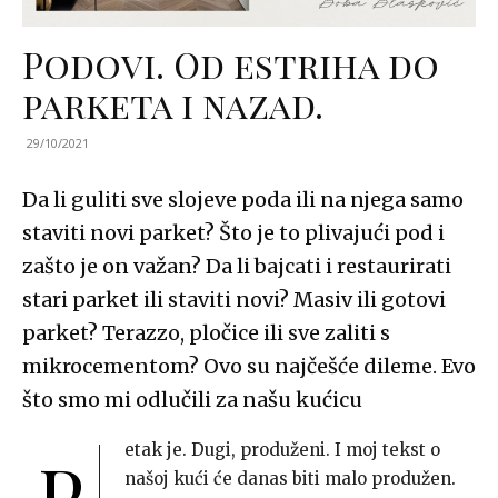
Podovi. Od estriha do
parketa i nazad.
29/10/2021
Da li guliti sve slojeve poda ili na njega samo
staviti novi parket? Što je to plivajući pod i
zašto je on važan? Da li bajcati i restaurirati
stari parket ili staviti novi? Masiv ili gotovi
parket? Terazzo, pločice ili sve zaliti s
mikrocementom? Ovo su najčešće dileme. Evo
što smo mi odlučili za našu kućicu
etak je. Dugi, produženi. I moj tekst o
P
našoj kući će danas biti malo produžen.