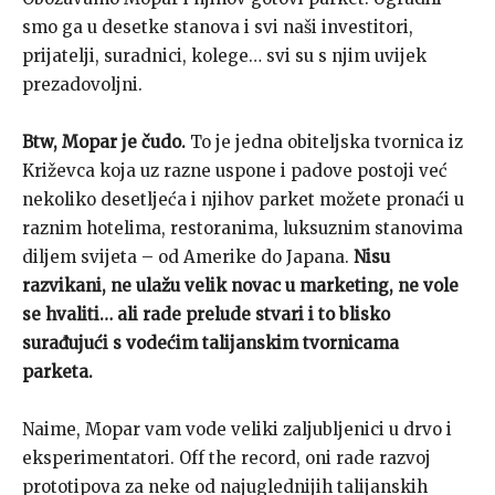
smo ga u desetke stanova i svi naši investitori,
prijatelji, suradnici, kolege… svi su s njim uvijek
prezadovoljni.
Btw, Mopar je čudo.
To je jedna obiteljska tvornica iz
Križevca koja uz razne uspone i padove postoji već
nekoliko desetljeća i njihov parket možete pronaći u
raznim hotelima, restoranima, luksuznim stanovima
diljem svijeta – od Amerike do Japana.
Nisu
razvikani, ne ulažu velik novac u marketing, ne vole
se hvaliti… ali rade prelude stvari i to blisko
surađujući s vodećim talijanskim tvornicama
parketa.
Naime, Mopar vam vode veliki zaljubljenici u drvo i
eksperimentatori. Off the record, oni rade razvoj
prototipova za neke od najuglednijih talijanskih