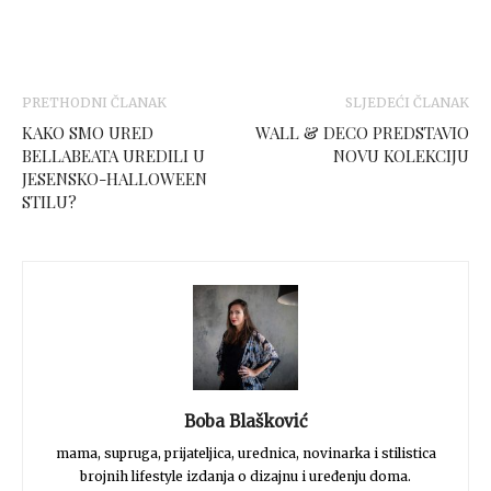
PRETHODNI ČLANAK
SLJEDEĆI ČLANAK
KAKO SMO URED
WALL & DECO PREDSTAVIO
BELLABEATA UREDILI U
NOVU KOLEKCIJU
JESENSKO-HALLOWEEN
STILU?
Boba Blašković
mama, supruga, prijateljica, urednica, novinarka i stilistica
brojnih lifestyle izdanja o dizajnu i uređenju doma.