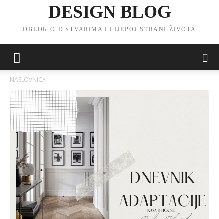
DESIGN BLOG
DBLOG O D STVARIMA I LIJEPOJ STRANI ŽIVOTA
NASLOVNICA