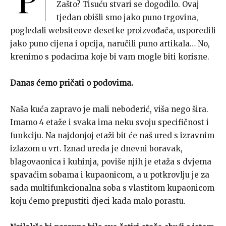
Zašto? Tisuću stvari se dogodilo. Ovaj
tjedan obišli smo jako puno trgovina,
pogledali websiteove desetke proizvođača, usporedili
jako puno cijena i opcija, naručili puno artikala… No,
krenimo s podacima koje bi vam mogle biti korisne.
Danas ćemo pričati o podovima.
Naša kuća zapravo je mali neboderić, viša nego šira.
Imamo 4 etaže i svaka ima neku svoju specifičnost i
funkciju. Na najdonjoj etaži bit će naš ured s izravnim
izlazom u vrt. Iznad ureda je dnevni boravak,
blagovaonica i kuhinja, poviše njih je etaža s dvjema
spavaćim sobama i kupaonicom, a u potkrovlju je za
sada multifunkcionalna soba s vlastitom kupaonicom
koju ćemo prepustiti djeci kada malo porastu.