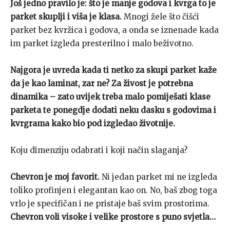
Još jedno pravilo je: što je manje godova i kvrga to je
parket skuplji i viša je klasa.
Mnogi žele što čišći
parket bez kvržica i godova, a onda se iznenade kada
im parket izgleda presterilno i malo beživotno.
Najgora je uvreda kada ti netko za skupi parket kaže
da je kao laminat, zar ne?
Za živost je potrebna
dinamika – zato uvijek treba malo pomiješati klase
parketa
te ponegdje dodati neku dasku s godovima i
kvrgrama kako bio pod izgledao životnije.
Koju dimenziju odabrati i koji način slaganja?
Chevron je moj favorit.
Ni jedan parket mi ne izgleda
toliko profinjen i elegantan kao on. No, baš zbog toga
vrlo je specifičan i ne pristaje baš svim prostorima.
Chevron voli visoke i velike prostore s puno svjetla…