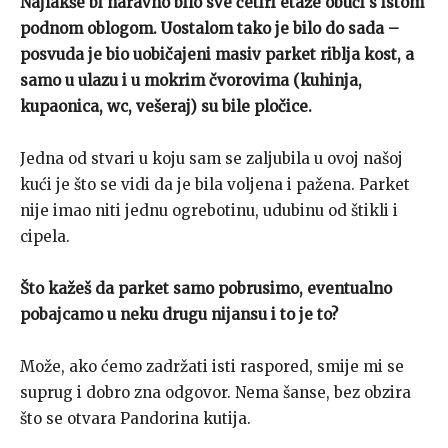
Najlakše bi naravno bilo sve četiri etaže obući s istom
podnom oblogom. Uostalom tako je bilo do sada –
posvuda je bio uobičajeni masiv parket riblja kost, a
samo u ulazu i u mokrim čvorovima (kuhinja,
kupaonica, wc, vešeraj) su bile pločice.
Jedna od stvari u koju sam se zaljubila u ovoj našoj
kući je što se vidi da je bila voljena i pažena. Parket
nije imao niti jednu ogrebotinu, udubinu od štikli i
cipela.
Što kažeš da parket samo pobrusimo, eventualno
pobajcamo u neku drugu nijansu i to je to?
Može, ako ćemo zadržati isti raspored, smije mi se
suprug i dobro zna odgovor. Nema šanse, bez obzira
što se otvara Pandorina kutija.