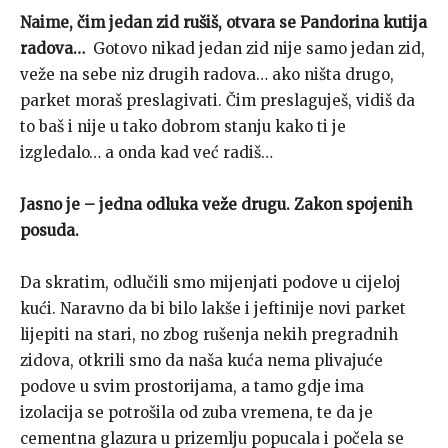
Naime, čim jedan zid rušiš, otvara se Pandorina kutija
radova…
Gotovo nikad jedan zid nije samo jedan zid,
veže na sebe niz drugih radova… ako ništa drugo,
parket moraš preslagivati. Čim preslaguješ, vidiš da
to baš i nije u tako dobrom stanju kako ti je
izgledalo… a onda kad već radiš…
Jasno je – jedna odluka veže drugu. Zakon spojenih
posuda.
Da skratim, odlučili smo mijenjati podove u cijeloj
kući. Naravno da bi bilo lakše i jeftinije novi parket
lijepiti na stari, no zbog rušenja nekih pregradnih
zidova, otkrili smo da naša kuća nema plivajuće
podove u svim prostorijama, a tamo gdje ima
izolacija se potrošila od zuba vremena, te da je
cementna glazura u prizemlju popucala i počela se