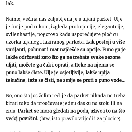
lak.
Naime, većina nas zaljubljena je u uljani parket. Ulje
je finije pod rukom, izgleda profinjenije, elegantnije,
svilenkastije, pogotovo kada uspoređujete pločicu
uzorka uljanog i lakiranog parketa.
Lak postoji u više
varijanti, polumat i mat najčešće su opcije. Puno ga je
lakše održavati zato što ga ne trebate svake sezone
uljiti, možete ga čak i oprati, a fleke na njemu se
puno lakše čiste. Ulje je osjetljivije, lakše upija
tekućine, teže se čisti, ne smije se prati s puno vode…
No, ono što još želim reći je da parket nikada ne treba
birati tako da proučavate jednu dasku na stolu ili na
zidu.
Parket se mora gledati na podu, uživo i to na što
većoj površini.
(btw, isto pravilo vrijedi i za pločice).