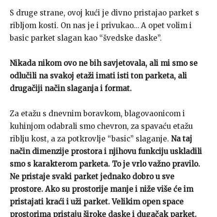
S druge strane, ovoj kući je divno pristajao parket s
ribljom kosti. On nas je i privukao… A opet volim i
basic parket slagan kao “švedske daske”.
Nikada nikom ovo ne bih savjetovala, ali mi smo se
odlučili na svakoj etaži imati isti ton parketa, ali
drugačiji način slaganja i format.
Za etažu s dnevnim boravkom, blagovaonicom i
kuhinjom odabrali smo chevron, za spavaću etažu
riblju kost, a za potkrovlje “basic” slaganje.
Na taj
način dimenzije prostora i njihovu funkciju uskladili
smo s karakterom parketa. To je vrlo važno pravilo.
Ne pristaje svaki parket jednako dobro u sve
prostore.
Ako su prostorije manje i niže više će im
pristajati kraći i uži parket. Velikim open space
prostorima pristaju široke daske i dugačak parket.