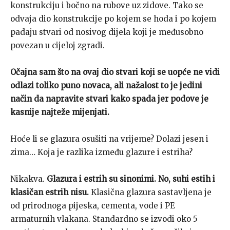
konstrukciju i bočno na rubove uz zidove. Tako se
odvaja dio konstrukcije po kojem se hoda i po kojem
padaju stvari od nosivog dijela koji je međusobno
povezan u cijeloj zgradi.
Očajna sam što na ovaj dio stvari koji se uopće ne vidi
odlazi toliko puno novaca, ali nažalost to je jedini
način da napravite stvari kako spada jer podove je
kasnije najteže mijenjati.
Hoće li se glazura osušiti na vrijeme? Dolazi jesen i
zima… Koja je razlika između glazure i estriha?
Nikakva.
Glazura i estrih su sinonimi. No, suhi estih i
klasičan estrih nisu.
Klasična glazura sastavljena je
od prirodnoga pijeska, cementa, vode i PE
armaturnih vlakana. Standardno se izvodi oko 5