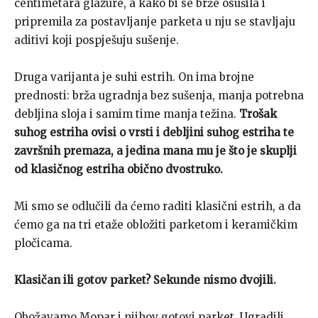
centimetara glazure, a kako bi se brže osušila i
pripremila za postavljanje parketa u nju se stavljaju
aditivi koji pospješuju sušenje.
Druga varijanta je suhi estrih. On ima brojne
prednosti: brža ugradnja bez sušenja, manja potrebna
debljina sloja i samim time manja težina.
Trošak
suhog estriha ovisi o vrsti i debljini suhog estriha te
završnih premaza, a jedina mana mu je što je skuplji
od klasičnog estriha obično dvostruko.
Mi smo se odlučili da ćemo raditi klasični estrih, a da
ćemo ga na tri etaže obložiti parketom i keramičkim
pločicama.
Klasičan ili gotov parket? Sekunde nismo dvojili.
Obožavamo Mopar i njihov gotovi parket. Ugradili