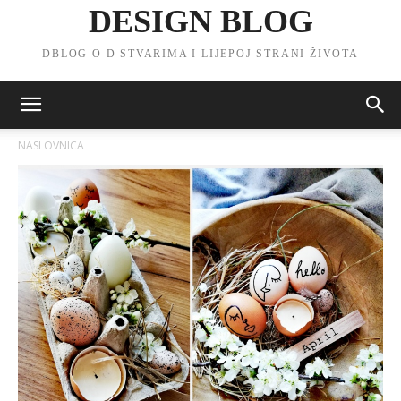
DESIGN BLOG
DBLOG O D STVARIMA I LIJEPOJ STRANI ŽIVOTA
NASLOVNICA