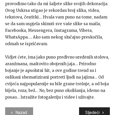
provodimo tako da mi šaljete slike svojih dekoracija.
Ovog Uskrsa stigao je rekordan broj slika, videa,
tekstova, čestitki… Hvala vam puno na tome, nadam
se da sam uspjela skinuti sve vaše slike sa maila,
Facebooka, Messengera, Instagrama, Vibera,
WhatsAppa…. Ako sam nekog slučajno preskočila,
odmah se ispričavam.
Vidjet ćete, ima jako puno predivno uređenih stolova,
aranžmana, maštovito obojenih jaja… Prirodno
bojanje je apsolutni hit, a ove godine trend su i
oslikani shematizirani portreti ljudi na jajima… Od
cvijeća najpopularnije su bile grane trešnje, a od boja
bijela, roza, bež… No, bez puno okolišanja, idemo na
posao… Istražite fotogaleriju i videe i uživajte.
Nazad
Sljedeći