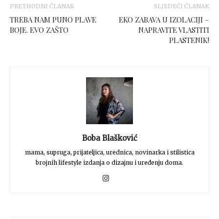
PRETHODNI ČLANAK
SLJEDEĆI ČLANAK
TREBA NAM PUNO PLAVE
EKO ZABAVA U IZOLACIJI –
BOJE. EVO ZAŠTO
NAPRAVITE VLASTITI
PLASTENIK!
Boba Blašković
mama, supruga, prijateljica, urednica, novinarka i stilistica
brojnih lifestyle izdanja o dizajnu i uređenju doma.