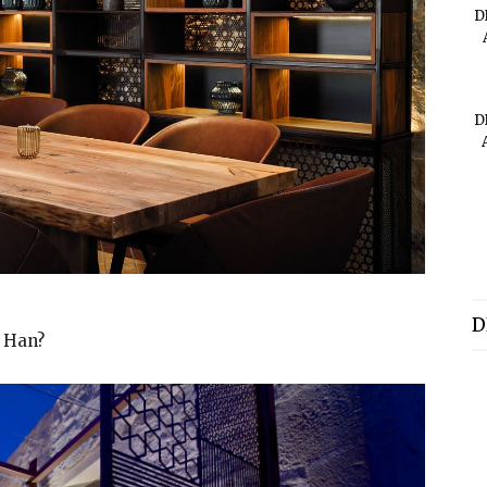
D
D
D
 Han?