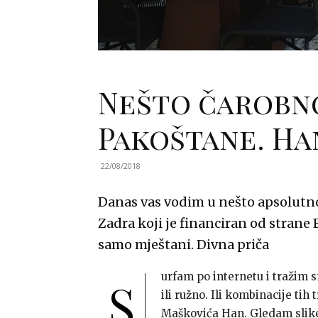
Nešto čarobno
Pakoštane. Ha
22/08/2018
Danas vas vodim u nešto apsolutno 
Zadra koji je financiran od strane 
samo mještani. Divna priča
urfam po internetu i tražim s
S
ili ružno. Ili kombinacije tih
Maškovića Han. Gledam slike 