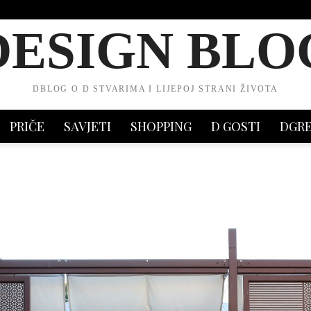
DESIGN BLO
DBLOG O D STVARIMA I LIJEPOJ STRANI ŽIVOTA
PRIČE
SAVJETI
SHOPPING
D GOSTI
DGR