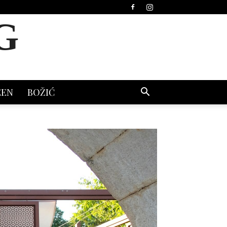
G
EEN
BOŽIĆ