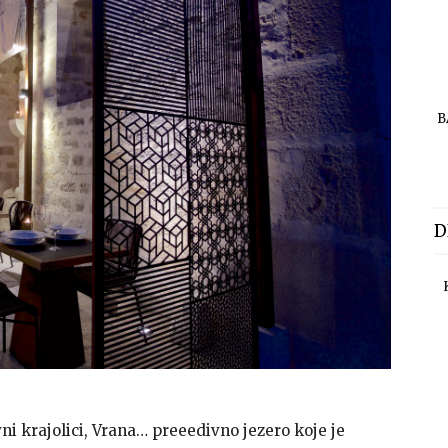
B
D
ni krajolici, Vrana… preeedivno jezero koje je