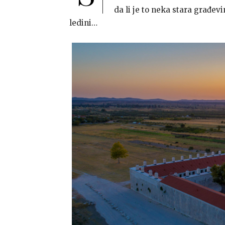
da li je to neka stara građev
ledini…