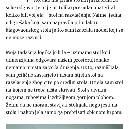
No, ako me pitate što bih ja izabrala za
sebe odgovor je: nije mi toliko presudan materijal
koliko bih voljela – stol na razvlačenje. Naime, jedna
od grešaka koju sam napravila pri odabiru
blagovaonskog stola je što sam izabrala model koji se
ne može razvući.
Moja tadašnja logika je bila – uzimamo stol koji
dimenzijama odgovara našem prostoru, ionako
nemamo mjesta za veća druženja. Uz to, razmišljala
sam prilično zastarjelo i nisam htjela stol na
razvlačenje zbog crte po sredini stola. Htjela sam stol
na kojem ne treba ništa skrivati. Stol s divnim
nogama, rubovima i izdržljivom gornjom plohom.
Želim da ne moram stavljati stolnjak, nego jesti na
stolu i nakon jela samo ga prebrisati običnom krpom.