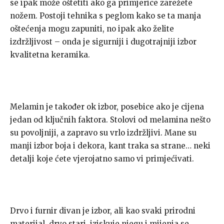
se ipak može oštetiti ako ga primjerice zarežete
nožem. Postoji tehnika s peglom kako se ta manja
oštećenja mogu zapuniti, no ipak ako želite
izdržljivost – onda je sigurniji i dugotrajniji izbor
kvalitetna keramika.
Melamin je također ok izbor, posebice ako je cijena
jedan od ključnih faktora. Stolovi od melamina nešto
su povoljniji, a zapravo su vrlo izdržljivi. Mane su
manji izbor boja i dekora, kant traka sa strane… neki
detalji koje ćete vjerojatno samo vi primjećivati.
Drvo i furnir divan je izbor, ali kao svaki prirodni
materijal, drvo stari, iziskuje njegu i mijenja se.