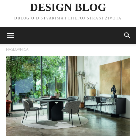
DESIGN BLOG
DBLOG O D STVARIMA I LIJEPOJ STRANI ŽIVOTA
NASLOVNICA