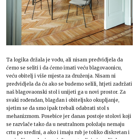
Ta logika držala je vodu, ali nisam predvidjela da
ćemo se seliti i da ćemo imati veću blagovaonicu,
veću obitelj i više mjesta za druženja. Nisam ni
predvidjela da ću ako se budemo selili, htjeti zadržati
naš blagovaonski stol i unijeti ga u novi prostor. Za
svaki rođendan, blagdan i obiteljsko okupljanje,
sjetim se da smo ipak trebali odabrati stol s
mehanizmom. Posebice jer danas postoje stolovi koji
se razvlače tako da u neutralnom položaju nemaju
crtu po sredini, a ako i imaju rub je toliko diskretan i