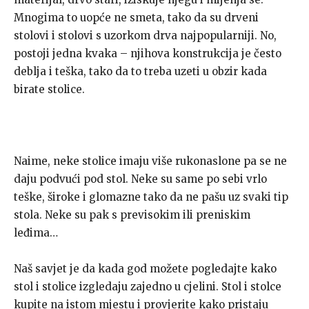
Mnogima to uopće ne smeta, tako da su drveni
stolovi i stolovi s uzorkom drva najpopularniji. No,
postoji jedna kvaka – njihova konstrukcija je često
deblja i teška, tako da to treba uzeti u obzir kada
birate stolice.
Naime, neke stolice imaju više rukonaslone pa se ne
daju podvući pod stol. Neke su same po sebi vrlo
teške, široke i glomazne tako da ne pašu uz svaki tip
stola. Neke su pak s previsokim ili preniskim
leđima…
Naš savjet je da kada god možete pogledajte kako
stol i stolice izgledaju zajedno u cjelini. Stol i stolce
kupite na istom mjestu i provjerite kako pristaju