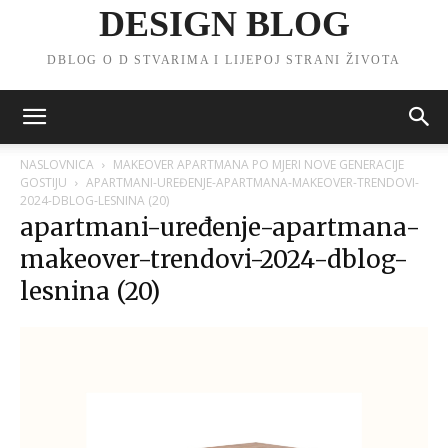
DESIGN BLOG
DBLOG O D STVARIMA I LIJEPOJ STRANI ŽIVOTA
NASLOVNICA
MAKEOVER APARTMANA PO MJERI NOVE GENERACIJE
GOSTIJU
APARTMANI-UREĐENJE-APARTMANA-MAKEOVER-TRENDOVI-
2024-DBLOG-LESNINA (20)
apartmani-uređenje-apartmana-
makeover-trendovi-2024-dblog-
lesnina (20)