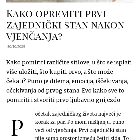
Kako opremiti prvi
zajednički stan nakon
vjenčanja?
30/10/2025
Kako pomiriti različite stilove, u što se isplati
više uložiti, što kupiti prvo, a što može
čekati? Puno je dilema, emocija, iščekivanja,
očekivanja od prvog stana. Evo kako sve to
pomiriti i stvoriti prvo ljubavno gnijezdo
očetak zajedničkog života najveći je
P
korak za par. Po mom mišljenju, puno
veći od vjenčanja. Prvi zajednički stan
nije samo prostor između četiri zida. To