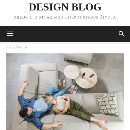
DESIGN BLOG
DBLOG O D STVARIMA I LIJEPOJ STRANI ŽIVOTA
NASLOVNICA