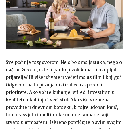
Sve počinje razgovorom. Ne o bojama jastuka, nego o
načinu života. Jeste li par koji voli kuhati i okupljati
prijatelje? Ili više uživate u večerima uz film i knjigu?
Odgovori na ta pitanja diktirat će raspored i
prioritete. Ako volite kuhanje, vrijedi investirati u
kvalitetnu kuhinju i veći stol. Ako više vremena
provodite u dnevnom boravku, birajte udoban kauč,
toplu rasvjetu i multifunkcionalne komade koji
stvaraju atmosferu. Iskreno popričajte o svim svojim