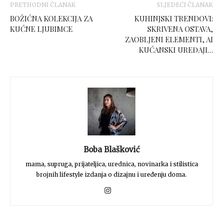
PRETHODNI ČLANAK
SLJEDEĆI ČLANAK
BOŽIĆNA KOLEKCIJA ZA
KUHINJSKI TRENDOVI:
KUĆNE LJUBIMCE
SKRIVENA OSTAVA,
ZAOBLJENI ELEMENTI, AI
KUĆANSKI UREĐAJI…
Boba Blašković
mama, supruga, prijateljica, urednica, novinarka i stilistica
brojnih lifestyle izdanja o dizajnu i uređenju doma.