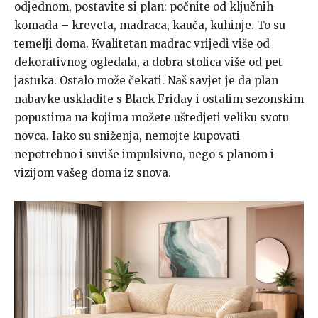
odjednom, postavite si plan: počnite od ključnih
komada – kreveta, madraca, kauča, kuhinje. To su
temelji doma. Kvalitetan madrac vrijedi više od
dekorativnog ogledala, a dobra stolica više od pet
jastuka. Ostalo može čekati. Naš savjet je da plan
nabavke uskladite s Black Friday i ostalim sezonskim
popustima na kojima možete uštedjeti veliku svotu
novca. Iako su sniženja, nemojte kupovati
nepotrebno i suviše impulsivno, nego s planom i
vizijom vašeg doma iz snova.