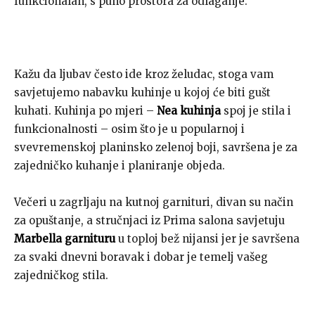
funkcionalan, s puno prostora za odlaganje.
Kažu da ljubav često ide kroz želudac, stoga vam
savjetujemo nabavku kuhinje u kojoj će biti gušt
kuhati. Kuhinja po mjeri –
Nea kuhinja
spoj je stila i
funkcionalnosti – osim što je u popularnoj i
svevremenskoj planinsko zelenoj boji, savršena je za
zajedničko kuhanje i planiranje objeda.
Večeri u zagrljaju na kutnoj garnituri, divan su način
za opuštanje, a stručnjaci iz Prima salona savjetuju
Marbella garnituru
u toploj bež nijansi jer je savršena
za svaki dnevni boravak i dobar je temelj vašeg
zajedničkog stila.