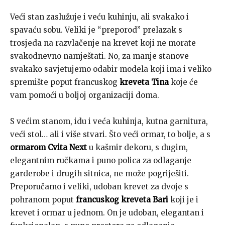
Veći stan zaslužuje i veću kuhinju, ali svakako i
spavaću sobu. Veliki je “preporod” prelazak s
trosjeda na razvlačenje na krevet koji ne morate
svakodnevno namještati. No, za manje stanove
svakako savjetujemo odabir modela koji ima i veliko
spremište poput francuskog
kreveta Tina
koje će
vam pomoći u boljoj organizaciji doma.
S većim stanom, idu i veća kuhinja, kutna garnitura,
veći stol… ali i više stvari. Što veći ormar, to bolje, a s
ormarom Cvita Next
u kašmir dekoru, s dugim,
elegantnim ručkama i puno polica za odlaganje
garderobe i drugih sitnica, ne može pogriješiti.
Preporučamo i veliki, udoban krevet za dvoje s
pohranom poput
francuskog kreveta Bari
koji je i
krevet i ormar u jednom. On je udoban, elegantan i