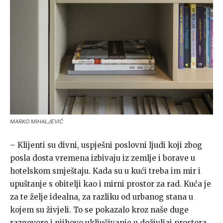
MARKO MIHALJEVIĆ
– Klijenti su divni, uspješni poslovni ljudi koji zbog
posla dosta vremena izbivaju iz zemlje i borave u
hotelskom smještaju. Kada su u kući treba im mir i
upuštanje s obitelji kao i mirni prostor za rad. Kuća je
za te želje idealna, za razliku od urbanog stana u
kojem su živjeli. To se pokazalo kroz naše duge
razgovore i njihovo uključivanje u doživljaj prostora