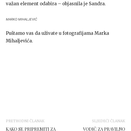
važan element odabira – objasnila je Sandra.
MARKO MIHALJEVIĆ
Puštamo vas da uživate u fotografijama Marka
Mihaljevića.
PRETHODNI ČLANAK
SLJEDEĆI ČLANAK
KAKO SE PRIPREMITI ZA
VODIČ ZA PRAVILNO