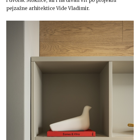
i dvorac Mokrice, ali i na divan vrt po projektu
pejzažne arhitektice Vide Vladimir.