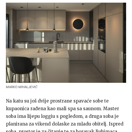
MARKO MIHALJEVIĆ
Na katu su još dvije prostrane spavaće sobe te
kupaonica rađena kao mali spa sa saunom. Master
soba ima lijepu loggiu s pogledom, a druga soba je
planirana za vikend dolaske za mladu obitelj. Ispred
soba, prostor je za čitanje te za boravak ljubimaca.