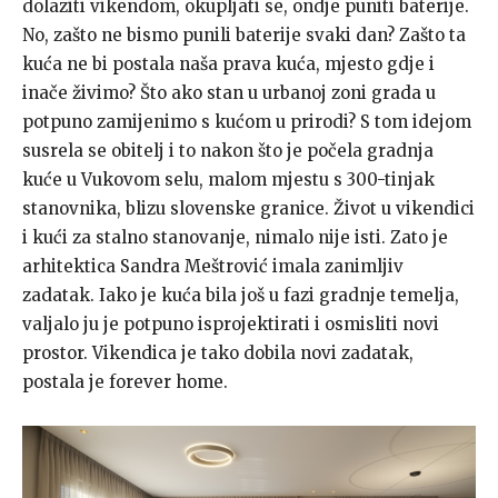
dolaziti vikendom, okupljati se, ondje puniti baterije.
No, zašto ne bismo punili baterije svaki dan? Zašto ta
kuća ne bi postala naša prava kuća, mjesto gdje i
inače živimo? Što ako stan u urbanoj zoni grada u
potpuno zamijenimo s kućom u prirodi? S tom idejom
susrela se obitelj i to nakon što je počela gradnja
kuće u Vukovom selu, malom mjestu s 300-tinjak
stanovnika, blizu slovenske granice. Život u vikendici
i kući za stalno stanovanje, nimalo nije isti. Zato je
arhitektica Sandra Meštrović imala zanimljiv
zadatak. Iako je kuća bila još u fazi gradnje temelja,
valjalo ju je potpuno isprojektirati i osmisliti novi
prostor. Vikendica je tako dobila novi zadatak,
postala je forever home.