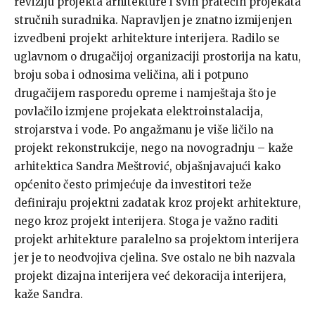
reviziju projekta arhitekture i svih pratećih projekata
stručnih suradnika. Napravljen je znatno izmijenjen
izvedbeni projekt arhitekture interijera. Radilo se
uglavnom o drugačijoj organizaciji prostorija na katu,
broju soba i odnosima veličina, ali i potpuno
drugačijem rasporedu opreme i namještaja što je
povlačilo izmjene projekata elektroinstalacija,
strojarstva i vode. Po angažmanu je više ličilo na
projekt rekonstrukcije, nego na novogradnju – kaže
arhitektica Sandra Meštrović, objašnjavajući kako
općenito često primjećuje da investitori teže
definiraju projektni zadatak kroz projekt arhitekture,
nego kroz projekt interijera. Stoga je važno raditi
projekt arhitekture paralelno sa projektom interijera
jer je to neodvojiva cjelina. Sve ostalo ne bih nazvala
projekt dizajna interijera već dekoracija interijera,
kaže Sandra.