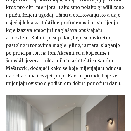
kroz projekt interijera. Tako smo polako gradili zone
i priču, željeni ugođaj, tišinu u oblikovanju koja daje
osjećaj luksuza, taktilne profinjenosti, osvjetljenja
koje izaziva emociju i naglašava opuštajuću
atmosferu. Kolorit je suptilan, boje su diskretne,
pastelne u tonovima magle, gline, jantara, slaganje
po principu ton na ton. Akcenti su u boji šume i
šumskih jezera – objasnila je arhitektica Sandra
Meštrović, dodajući kako se boje mijenjaju u odnosu
na doba dana i osvjetljenje. Kao i u prirodi, boje se
mijenjaju ovisno o godišnjem dobu i periodu u danu.