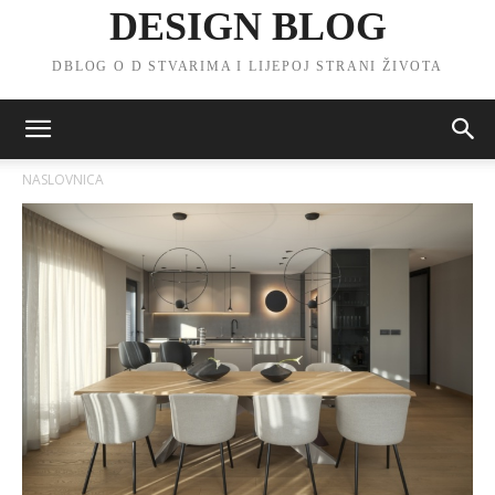
DESIGN BLOG
DBLOG O D STVARIMA I LIJEPOJ STRANI ŽIVOTA
NASLOVNICA