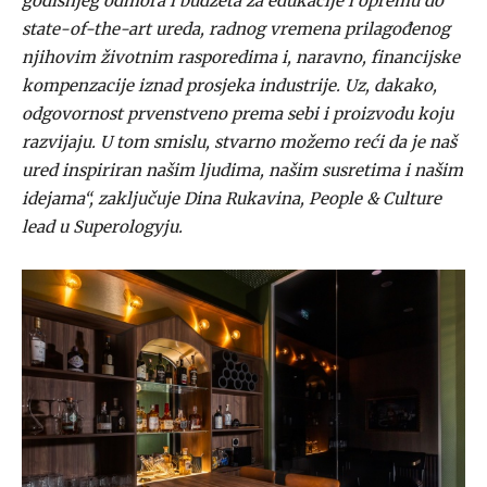
godišnjeg odmora i budžeta za edukacije i opremu do
state-of-the-art ureda, radnog vremena prilagođenog
njihovim životnim rasporedima i, naravno, financijske
kompenzacije iznad prosjeka industrije. Uz, dakako,
odgovornost prvenstveno prema sebi i proizvodu koju
razvijaju. U tom smislu, stvarno možemo reći da je naš
ured inspiriran našim ljudima, našim susretima i našim
idejama“, zaključuje Dina Rukavina, People & Culture
lead u Superologyju.