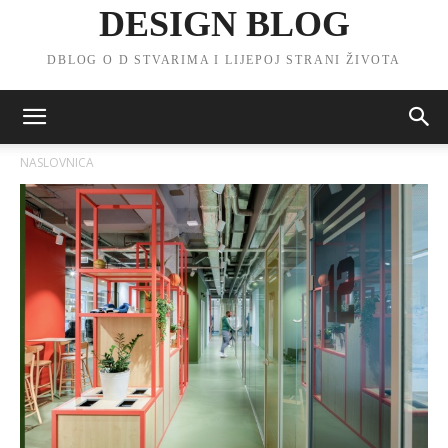
DESIGN BLOG
DBLOG O D STVARIMA I LIJEPOJ STRANI ŽIVOTA
NASLOVNICA