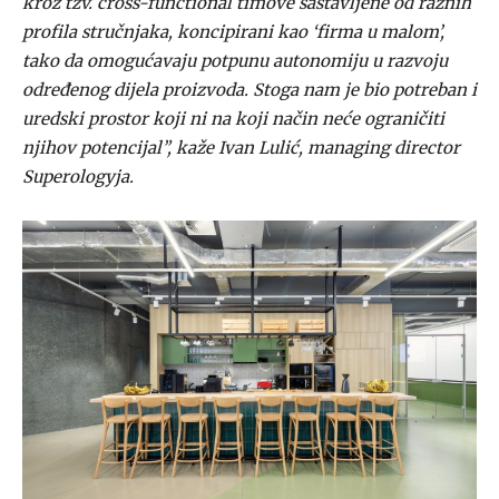
kroz tzv. cross-functional timove sastavljene od raznih
profila stručnjaka, koncipirani kao ‘firma u malom’,
tako da omogućavaju potpunu autonomiju u razvoju
određenog dijela proizvoda. Stoga nam je bio potreban i
uredski prostor koji ni na koji način neće ograničiti
njihov potencijal”, kaže Ivan Lulić, managing director
Superologyja.