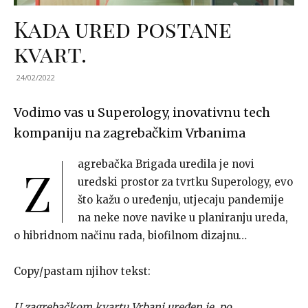
Kada ured postane
kvart.
24/02/2022
Vodimo vas u Superology, inovativnu tech
kompaniju na zagrebačkim Vrbanima
agrebačka Brigada uredila je novi
Z
uredski prostor za tvrtku Superology, evo
što kažu o uređenju, utjecaju pandemije
na neke nove navike u planiranju ureda,
o hibridnom načinu rada, biofilnom dizajnu…
Copy/pastam njihov tekst:
U zagrebačkom kvartu Vrbani uređen je, po