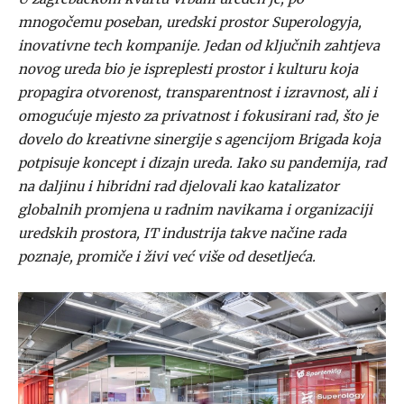
mnogočemu poseban, uredski prostor Superologyja,
inovativne tech kompanije. Jedan od ključnih zahtjeva
novog ureda bio je ispreplesti prostor i kulturu koja
propagira otvorenost, transparentnost i izravnost, ali i
omogućuje mjesto za privatnost i fokusirani rad, što je
dovelo do kreativne sinergije s agencijom Brigada koja
potpisuje koncept i dizajn ureda. Iako su pandemija, rad
na daljinu i hibridni rad djelovali kao katalizator
globalnih promjena u radnim navikama i organizaciji
uredskih prostora, IT industrija takve načine rada
poznaje, promiče i živi već više od desetljeća.