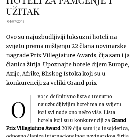
užitak
04/07/2019
Ovo su najuzbudljiviji luksuzni hoteli na
svijetu prema mišljenju 22 člana novinarske
nagrade Prix Villegiature Awards, čija sam i ja
članica žirija. Upoznajte hotele dijem Europe,
Azije, Afrike, Bliskog Istoka koji su u
konkurenciji za veliki Grand prix
vo je definitivno lista s trenutno
O
najuzbudljivijim hotelima na svijetu
koji svi nude ono nešto više. Lista
hotela koji su u konkurenciji za
Grand
Prix Villegiature Award
2019 čija sam i ja insajderica,
odnosno članica internacionalnog novinarskog žirija.