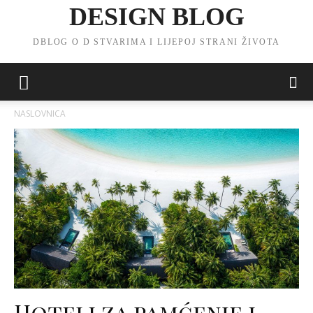
DESIGN BLOG
DBLOG O D STVARIMA I LIJEPOJ STRANI ŽIVOTA
NASLOVNICA
Hoteli za pamćenje i