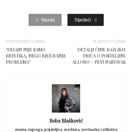
Nazad
Sljedeći
PRETHODNI ČLANAK
SLJEDEĆI ČLANAK
‘DIZAJN NIJE SAMO
DETALJI ČINE RAZLIKU.
ESTETIKA, NEGO RJEŠAVANJE
PRIČA O POSTELJINI.
PROBLEMA’
ALLORO – PETI NASTAVAK
Boba Blašković
mama, supruga, prijateljica, urednica, novinarka i stilistica