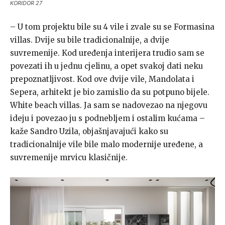
KORIDOR 27
– U tom projektu bile su 4 vile i zvale su se Formasina
villas. Dvije su bile tradicionalnije, a dvije
suvremenije. Kod uređenja interijera trudio sam se
povezati ih u jednu cjelinu, a opet svakoj dati neku
prepoznatljivost. Kod ove dvije vile, Mandolata i
Sepera, arhitekt je bio zamislio da su potpuno bijele.
White beach villas. Ja sam se nadovezao na njegovu
ideju i povezao ju s podnebljem i ostalim kućama –
kaže Sandro Uzila, objašnjavajući kako su
tradicionalnije vile bile malo modernije uređene, a
suvremenije mrvicu klasičnije.