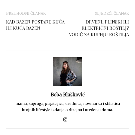
PRETHODNI ČLANAK
SLJEDEĆI ČLANAK
KAD BAZEN POSTANE KUĆA
DRVENI, PLINSKI ILI
ILI KUĆA BAZEN
ELEKTRIČNI ROŠTILJ?
VODIČ ZA KUPNJU ROŠTILJA
Boba Blašković
mama, supruga, prijateljica, urednica, novinarka i stilistica
brojnih lifestyle izdanja o dizajnu i uređenju doma.