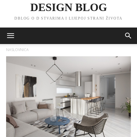
DESIGN BLOG
DBLOG O D STVARIMA I LIJEPOJ STRANI ŽIVOTA
NASLOVNICA