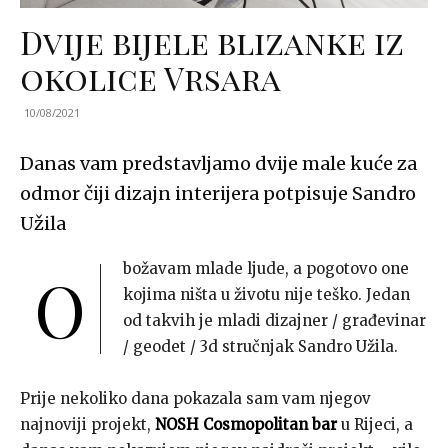
Dvije bijele blizanke iz
okolice Vrsara
10/08/2021
Danas vam predstavljamo dvije male kuće za
odmor čiji dizajn interijera potpisuje Sandro
Užila
božavam mlade ljude, a pogotovo one
O
kojima ništa u životu nije teško. Jedan
od takvih je mladi dizajner / građevinar
/ geodet / 3d stručnjak Sandro Užila.
Prije nekoliko dana pokazala sam vam njegov
najnoviji projekt,
NOSH Cosmopolitan bar
u Rijeci, a