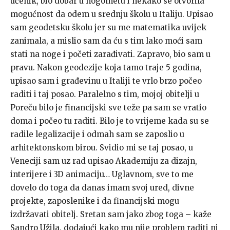
učenik, bio dobar u nogometu i nekako se otvorila
mogućnost da odem u srednju školu u Italiju. Upisao
sam geodetsku školu jer su me matematika uvijek
zanimala, a mislio sam da ću s tim lako moći sam
stati na noge i početi zarađivati. Zapravo, bio sam u
pravu. Nakon geodezije koja tamo traje 5 godina,
upisao sam i građevinu u Italiji te vrlo brzo počeo
raditi i taj posao. Paralelno s tim, mojoj obitelji u
Poreču bilo je financijski sve teže pa sam se vratio
doma i počeo tu raditi. Bilo je to vrijeme kada su se
radile legalizacije i odmah sam se zaposlio u
arhitektonskom birou. Svidio mi se taj posao, u
Veneciji sam uz rad upisao Akademiju za dizajn,
interijere i 3D animaciju… Uglavnom, sve to me
dovelo do toga da danas imam svoj ured, divne
projekte, zaposlenike i da financijski mogu
izdržavati obitelj. Sretan sam jako zbog toga – kaže
Sandro Užila, dodajući kako mu nije problem raditi ni