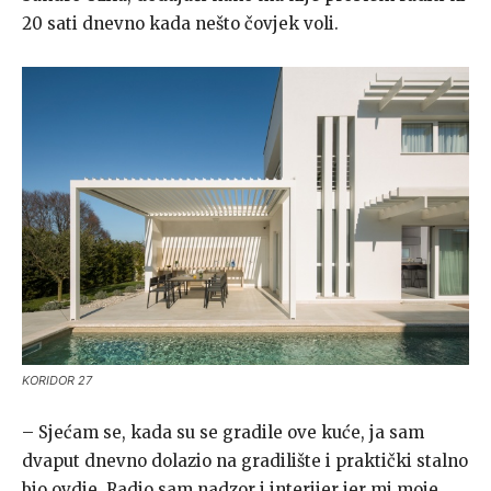
20 sati dnevno kada nešto čovjek voli.
KORIDOR 27
– Sjećam se, kada su se gradile ove kuće, ja sam
dvaput dnevno dolazio na gradilište i praktički stalno
bio ovdje. Radio sam nadzor i interijer jer mi moje