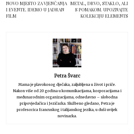
NOVO MJESTO ZA VJENČANJA
METAL, DRVO, STAKLO, ALI
I EVENTE. IDEMO U JADRAN
S POMAKOM. UPOZNAJTE
FILM
KOLEKCIJU ELEMENTS
Petra Švarc
Mama je plavokosog dječaka, zaljubljena u život i priče.
Nakon više od 20 godina u komunikacijama, korporacijama i
međunarodnim organizacijama, odnedavno – slobodna
pripovjedačica i Jezičarka. Službeno gledano, Petra je
profesorica francuskog i talijanskog jezika, u duši uvijek
novinarka.