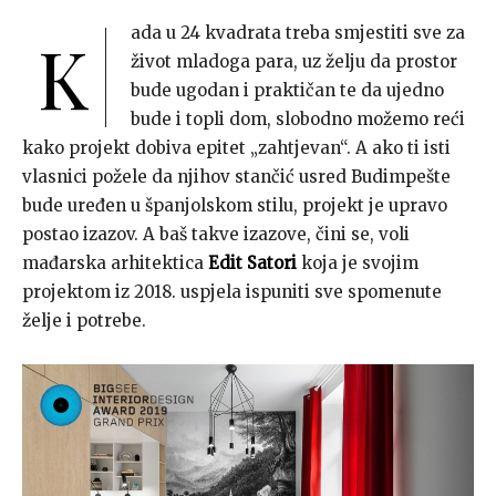
ada u 24 kvadrata treba smjestiti sve za
K
život mladoga para, uz želju da prostor
bude ugodan i praktičan te da ujedno
bude i topli dom, slobodno možemo reći
kako projekt dobiva epitet „zahtjevan“. A ako ti isti
vlasnici požele da njihov stančić usred Budimpešte
bude uređen u španjolskom stilu, projekt je upravo
postao izazov. A baš takve izazove, čini se, voli
mađarska arhitektica
Edit Satori
koja je svojim
projektom iz 2018. uspjela ispuniti sve spomenute
želje i potrebe.