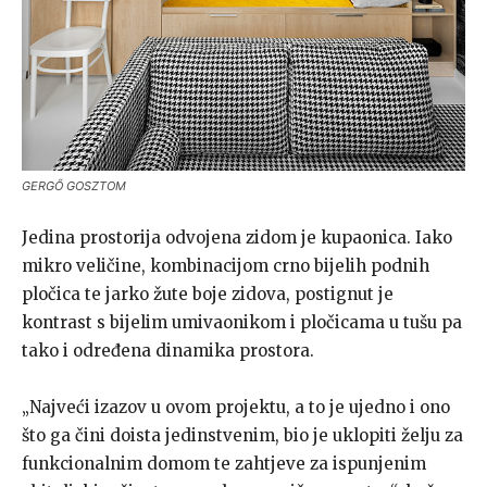
GERGŐ GOSZTOM
Jedina prostorija odvojena zidom je kupaonica. Iako
mikro veličine, kombinacijom crno bijelih podnih
pločica te jarko žute boje zidova, postignut je
kontrast s bijelim umivaonikom i pločicama u tušu pa
tako i određena dinamika prostora.
„Najveći izazov u ovom projektu, a to je ujedno i ono
što ga čini doista jedinstvenim, bio je uklopiti želju za
funkcionalnim domom te zahtjeve za ispunjenim