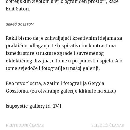
obiteljskim životom u vrlo ograničen prostor“, kaže
Edit Satori.
GERGŐ GOSZTOM
Rekli bismo da je zahvaljujući kreativnim idejama za
praktično odlaganje te inspirativnim kontrastima
između stare strukture zgrade i suvremenog
eklektičnog dizajna, u tome u potpunosti uspjela. A o
tome svjedoče i fotografije u našoj galeriji.
Evo prvo tlocrta, a zatim i fotografija Gergőa
Gosztoma. (za otvaranje galerije kliknite na sliku)
[supsystic-gallery id=174]
PRETHODNI ČLANAK
SLJEDEĆI ČLANAK