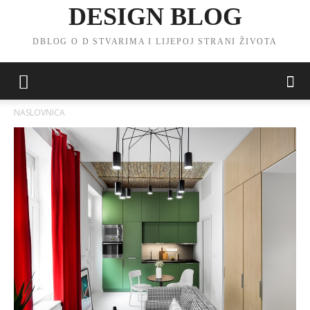
DESIGN BLOG
DBLOG O D STVARIMA I LIJEPOJ STRANI ŽIVOTA
NASLOVNICA