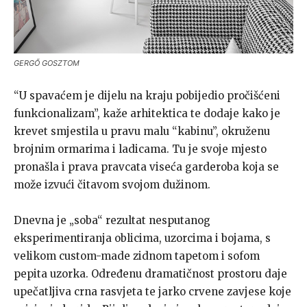
GERGŐ GOSZTOM
“U spavaćem je dijelu na kraju pobijedio pročišćeni
funkcionalizam”, kaže arhitektica te dodaje kako je
krevet smjestila u pravu malu “kabinu”, okruženu
brojnim ormarima i ladicama. Tu je svoje mjesto
pronašla i prava pravcata viseća garderoba koja se
može izvući čitavom svojom dužinom.
Dnevna je „soba“ rezultat nesputanog
eksperimentiranja oblicima, uzorcima i bojama, s
velikom custom-made zidnom tapetom i sofom
pepita uzorka. Određenu dramatičnost prostoru daje
upečatljiva crna rasvjeta te jarko crvene zavjese koje