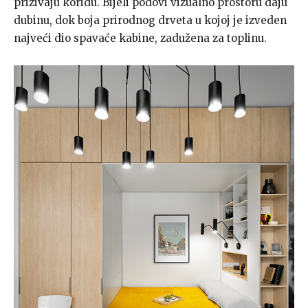
prizivaju koridu. Bijeli podovi vizualno prostoru daju
dubinu, dok boja prirodnog drveta u kojoj je izveden
najveći dio spavaće kabine, zadužena za toplinu.