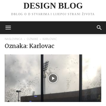
DESIGN BLOG
DBLOG O D STVARIMA I LIJEPOJ STRANI ŽIVOTA
NASLOVNICA
OZNAKE
KARLOVAC
Oznaka: Karlovac