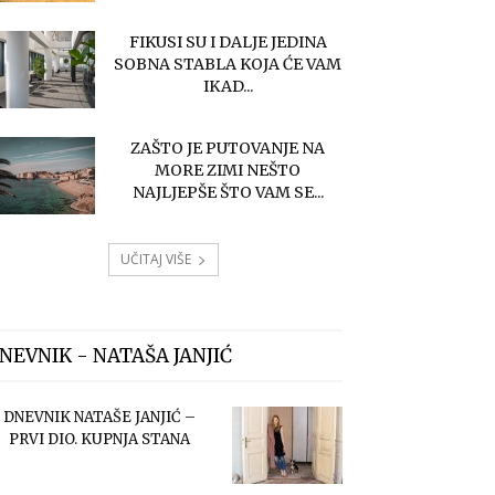
FIKUSI SU I DALJE JEDINA
SOBNA STABLA KOJA ĆE VAM
IKAD...
ZAŠTO JE PUTOVANJE NA
MORE ZIMI NEŠTO
NAJLJEPŠE ŠTO VAM SE...
UČITAJ VIŠE
NEVNIK - NATAŠA JANJIĆ
DNEVNIK NATAŠE JANJIĆ –
PRVI DIO. KUPNJA STANA