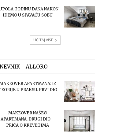
UPOLA GODINU DANA NAKON.
IDEMO U SPAVAĆU SOBU
UČITAJ VIŠE
NEVNIK - ALLORO
MAKEOVER APARTMANA: IZ
TEORIJE U PRAKSU. PRVI DIO
MAKEOVER NAŠEG
APARTMANA. DRUGI DIO –
PRIČA O KREVETIMA