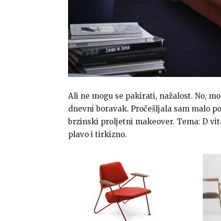
Ali ne mogu se pakirati, nažalost. No, mo
dnevni boravak. Pročešljala sam malo p
brzinski proljetni makeover. Tema: D vita
plavo i tirkizno.