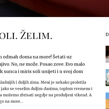
oli. Želim.
D
bih odmah doma na more! Šetati uz
ivo. No, ne može. Posao zove. Evo malo
 sunca i miris soli unijeti i u svoj dom
hladnijih i duljih zima. Meni je nekako proletila
, jako se veselim duljim danima, toplom vremenu i
 možemo zbrisati negdje na produljeni vikend. A
ego na more…