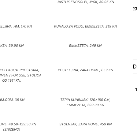
JASTUK ENGSOLEI, JYSK, 39.95 KN
K
ELJINA, HM, 170 KN
KUHALO ZA VODU, EMMEZETA, 219 KN
IKEA, 39,90 KN
EMMEZETA, 249 KN
D
KOLEKCIJA, PROSTORIA,
POSTELJINA, ZARA HOME, 859 KN
UMEN / FOR USE, STOLICA
OD 1911 KN,
HM.COM, 36 KN
TEPIH KUHINJSKI 120×180 CM,
EMMEZETA, 299.99 KN
OME, 49.50-129.50 KN
STOLNJAK, ZARA HOME, 459 KN
(SNIZENO)