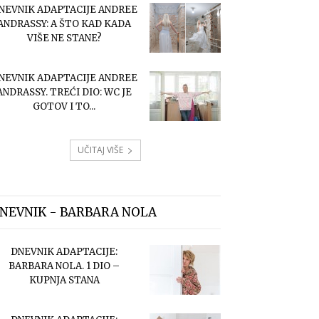
NEVNIK ADAPTACIJE ANDREE
ANDRASSY: A ŠTO KAD KADA
VIŠE NE STANE?
NEVNIK ADAPTACIJE ANDREE
ANDRASSY. TREĆI DIO: WC JE
GOTOV I TO...
UČITAJ VIŠE
NEVNIK - BARBARA NOLA
DNEVNIK ADAPTACIJE:
BARBARA NOLA. 1 DIO –
KUPNJA STANA