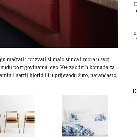
D
D
gu maštati i prizvati si malo sunca i mora u svoj
onudu po trgovinama, evo 50+ zgodnih komada za
min i natrij klorid ili u prijevodu žuto, narančasto,
D