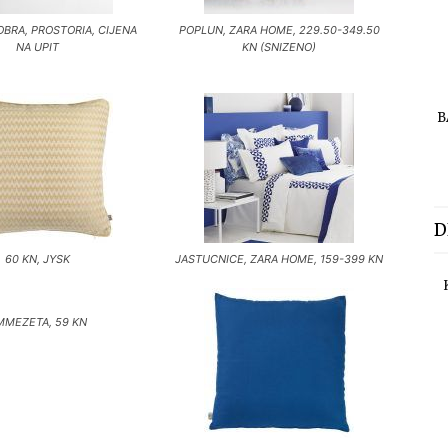
OBRA, PROSTORIA, CIJENA
POPLUN, ZARA HOME, 229.50-349.50
NA UPIT
KN (SNIZENO)
B
D
60 KN, JYSK
JASTUCNICE, ZARA HOME, 159-399 KN
MMEZETA, 59 KN