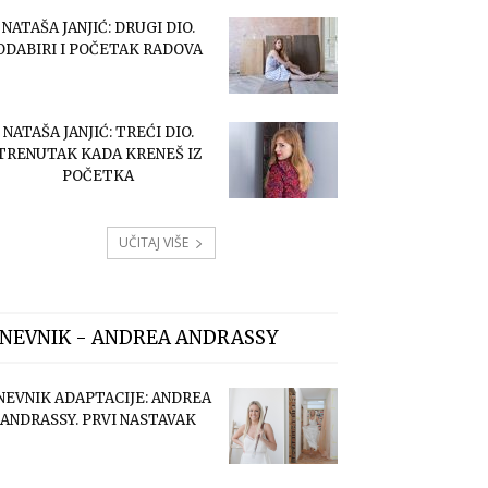
NATAŠA JANJIĆ: DRUGI DIO.
ODABIRI I POČETAK RADOVA
NATAŠA JANJIĆ: TREĆI DIO.
TRENUTAK KADA KRENEŠ IZ
POČETKA
UČITAJ VIŠE
NEVNIK - ANDREA ANDRASSY
NEVNIK ADAPTACIJE: ANDREA
ANDRASSY. PRVI NASTAVAK