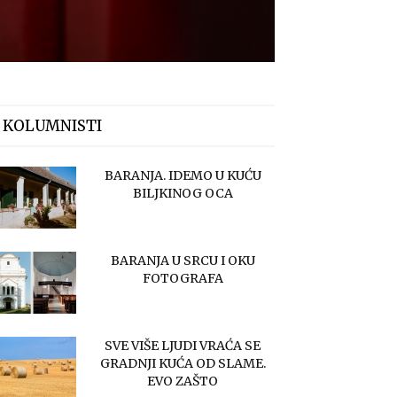
 KOLUMNISTI
BARANJA. IDEMO U KUĆU
BILJKINOG OCA
BARANJA U SRCU I OKU
FOTOGRAFA
SVE VIŠE LJUDI VRAĆA SE
GRADNJI KUĆA OD SLAME.
EVO ZAŠTO