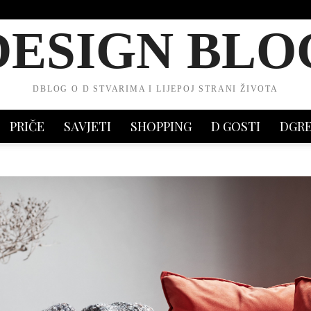
DESIGN BLO
DBLOG O D STVARIMA I LIJEPOJ STRANI ŽIVOTA
PRIČE
SAVJETI
SHOPPING
D GOSTI
DGR