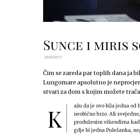
Sunce i miris s
23/03/2017
Čim se zareda par toplih dana ja 
Lungomare apsolutno je neprocjenj
stvari za dom s kojim možete tračak
ažu da je ovo bila jedna od 
K
neobično brzo. Ali svejedno
produženim vikendima kada
gdje bi jedna Puležanka, n