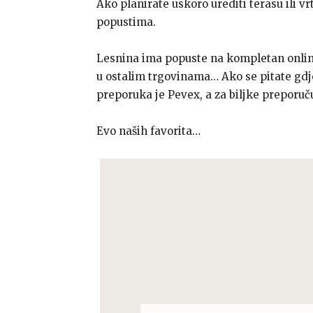
Ako planirate uskoro urediti terasu ili v
popustima.
Lesnina ima popuste na kompletan online
u ostalim trgovinama… Ako se pitate gdje 
preporuka je Pevex, a za biljke preporuč
Evo naših favorita…