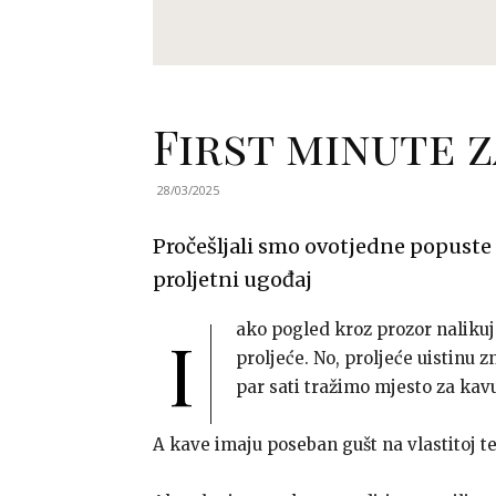
First minute 
28/03/2025
Pročešljali smo ovotjedne popuste 
proljetni ugođaj
ako pogled kroz prozor naliku
I
proljeće. No, proljeće uistinu z
par sati tražimo mjesto za kavu
A kave imaju poseban gušt na vlastitoj ter