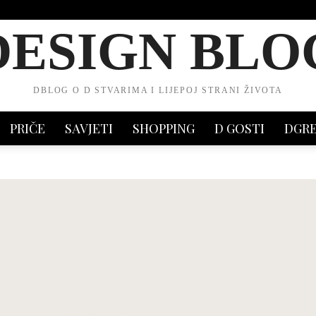
DESIGN BLO
DBLOG O D STVARIMA I LIJEPOJ STRANI ŽIVOTA
PRIČE
SAVJETI
SHOPPING
D GOSTI
DGR