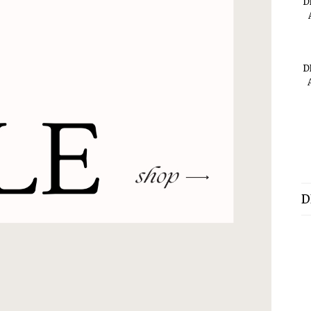
D
D
D