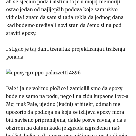
ali se sjećam poda i uistinu to je u mojoj memoriji
ostao jedan od najljepših podova koje sam uživo
vidjela i znam da sam si tada rekla da jednog dana
kad budemo uređivali novi stan da ćemo si na pod
staviti epoxy.
I stigao je taj dan i trenutak projektiranja i traženja
ponuda.
Pale i ja ne volimo pločice i zamislili smo da epoxy
bude ne samo na podu, nego i na zidu kupaone i wc-a.
Moj muž Pale, ujedno (kućni) arhitekt, odmah me
upozorio da podloga na koju se izlijeva epoxy mora
biti savšeno pripremljena, dakle posve ravna, a da s
obzirom na datum kada je zgrada izgrađena i naš
budžet, bolje je da epoxy ograničimo na postavljanje