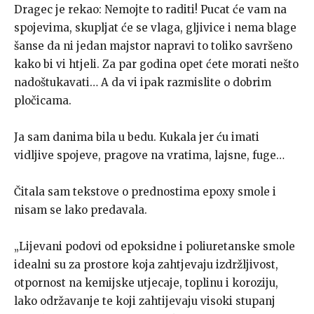
Dragec je rekao: Nemojte to raditi! Pucat će vam na
spojevima, skupljat će se vlaga, gljivice i nema blage
šanse da ni jedan majstor napravi to toliko savršeno
kako bi vi htjeli. Za par godina opet ćete morati nešto
nadoštukavati… A da vi ipak razmislite o dobrim
pločicama.
Ja sam danima bila u bedu. Kukala jer ću imati
vidljive spojeve, pragove na vratima, lajsne, fuge…
Čitala sam tekstove o prednostima epoxy smole i
nisam se lako predavala.
„Lijevani podovi od epoksidne i poliuretanske smole
idealni su za prostore koja zahtjevaju izdržljivost,
otpornost na kemijske utjecaje, toplinu i koroziju,
lako održavanje te koji zahtijevaju visoki stupanj