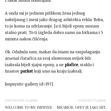
I fakat nisam odustajala.
A onda mi je jednom prilikom žena jednog
nabrijanog i meni jako dragog arhitekta rekla: Boba,
to je koma za održavanje. Ja ti bijeli epoxy moram
stalno prati. To ti izgleda dobro samo na fotkama i 5
minuta nakon čišćenja.
Ok. Odahula sam, makar da imam na raspolaganju
arsenal čistačica za svoj showroom uvijek bih
izabrala bijeli sjajni epoxy, a ne
pločice
, staklo i
hrastov
parket
koji smo na kraju izabrali.
[supsystic-gallery id=197]
PRETHODNI ČLANAK
SLJEDEĆI ČLANAK
WELCOME TO MY HIPSTER
MRAMOR. OPET JE JAKO HIT.