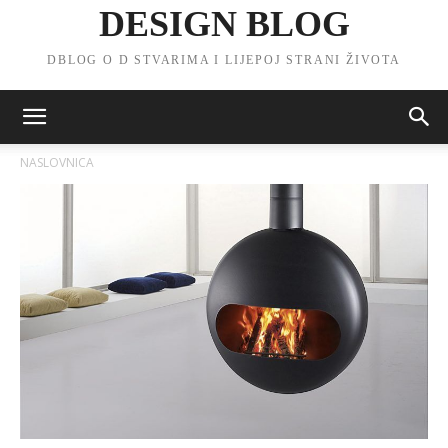
DESIGN BLOG
DBLOG O D STVARIMA I LIJEPOJ STRANI ŽIVOTA
NASLOVNICA