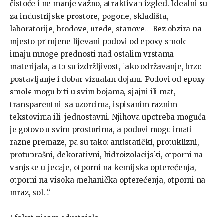
čistoće i ne manje važno, atraktivan izgled. Idealni su
za industrijske prostore, pogone, skladišta,
laboratorije, brodove, urede, stanove… Bez obzira na
mjesto primjene lijevani podovi od epoxy smole
imaju mnoge prednosti nad ostalim vrstama
materijala, a to su izdržljivost, lako održavanje, brzo
postavljanje i dobar vizualan dojam. Podovi od epoxy
smole mogu biti u svim bojama, sjajni ili mat,
transparentni, sa uzorcima, ispisanim raznim
tekstovima ili jednostavni. Njihova upotreba moguća
je gotovo u svim prostorima, a podovi mogu imati
razne premaze, pa su tako: antistatički, protuklizni,
protuprašni, dekorativni, hidroizolacijski, otporni na
vanjske utjecaje, otporni na kemijska opterećenja,
otporni na visoka mehanička opterećenja, otporni na
mraz, sol…“