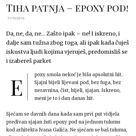
Tiha patnja – epoxy pod!
11/10/2016
Da, ne, da, ne… Zašto ipak – ne! I iskreno, i
dalje sam tužna zbog toga, ali ipak kada čuješ
iskustva ljudi kojima vjeruješ, predomisliš se
i izabereš parket
poxy smola nekoć je bila apsolutni hit.
E
Sjajni bijeli lijevani pod, bez fuga, bez
neravnina, čist, bijeli, sjajan. Iskreno,
meni je to i dan danas hit.
Sjećam se davnih dana kada sam prvi put vidjela
predivan sjajan žuti epoxy pod na jednom tulumu
kod arhitekta Ivana Galića. Ne sjećam se baš tuluma,