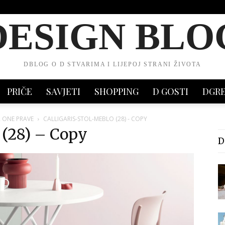
DESIGN BLO
DBLOG O D STVARIMA I LIJEPOJ STRANI ŽIVOTA
PRIČE
SAVJETI
SHOPPING
D GOSTI
DGR
R ONE PRAVE
CALLIGARIS-STOL-MEBLO (28) - COPY
 (28) – Copy
D