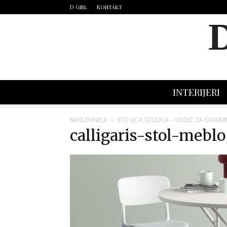
D Girl
Kontakt
INTERIJERI
NASLOVNICA
STO LICA STOLICA – VODIČ ZA ODABI
calligaris-stol-meblo