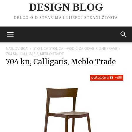
DESIGN BLOG
DBLOG O D STVARIMA I LIJEPOJ STRANI ŽIVOTA
NASLOVNICA
STO LICA STOLICA – VODIČ ZA ODABIR ONE PRAVE
704 KN, CALLIGARIS, MEBLO TRADE
704 kn, Calligaris, Meblo Trade