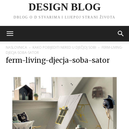
DESIGN BLOG
DBLOG O D STVARIMA I LIJEPOJ STRANI ŽIVOTA
NASLOVNICA
KAKO POBIJEDITI NERED U DJEČJOJ SOBI
FERM-LIVING-
DJECJA-SOBA-SATOR
ferm-living-djecja-soba-sator