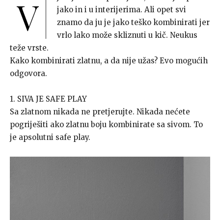
V
jako in i u interijerima. Ali opet svi
znamo da ju je jako teško kombinirati jer
vrlo lako može skliznuti u kič. Neukus
teže vrste.
Kako kombinirati zlatnu, a da nije užas? Evo mogućih
odgovora.
1. SIVA JE SAFE PLAY
Sa zlatnom nikada ne pretjerujte. Nikada nećete
pogriješiti ako zlatnu boju kombinirate sa sivom. To
je apsolutni safe play.