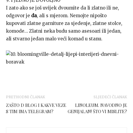
9. I JEDNO JE DOVOLJNO
I zato ako se još uvijek dvoumite da li zlatno ili ne,
odgovor je
da
, ali s mjerom. Nemojte nipošto
kupovati zlatne garniture za sjedenje, zlatne stolce,
komode… Zlatni neka budu samo asesoari ili jedan,
ali stvarno jedan malo veći komad u stanu.
PRETHODNI ČLANAK
SLJEDEĆI ČLANAK
ZAŠTO D BLOG I KAKVE VEZE
LINOLEUM. NAVODNO JE
S TIM IMA TELEGRAM?
GENIJALAN! ŠTO VI MISLITE?