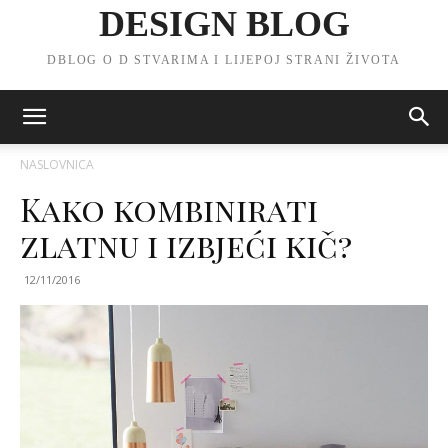
DESIGN BLOG
DBLOG O D STVARIMA I LIJEPOJ STRANI ŽIVOTA
NASLOVNICA
Kako kombinirati
zlatnu i izbjeći kič?
12/11/2016