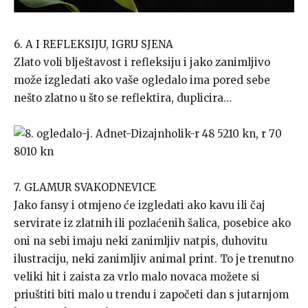
6. A I REFLEKSIJU, IGRU SJENA
Zlato voli blještavost i refleksiju i jako zanimljivo
može izgledati ako vaše ogledalo ima pored sebe
nešto zlatno u što se reflektira, duplicira…
7. GLAMUR SVAKODNEVICE
Jako fansy i otmjeno će izgledati ako kavu ili čaj
servirate iz zlatnih ili pozlaćenih šalica, posebice ako
oni na sebi imaju neki zanimljiv natpis, duhovitu
ilustraciju, neki zanimljiv animal print. To je trenutno
veliki hit i zaista za vrlo malo novaca možete si
priuštiti biti malo u trendu i započeti dan s jutarnjom