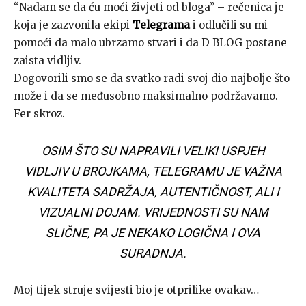
“Nadam se da ću moći živjeti od bloga” – rečenica je
koja je zazvonila ekipi
Telegrama
i odlučili su mi
pomoći da malo ubrzamo stvari i da D BLOG postane
zaista vidljiv.
Dogovorili smo se da svatko radi svoj dio najbolje što
može i da se međusobno maksimalno podržavamo.
Fer skroz.
OSIM ŠTO SU NAPRAVILI VELIKI USPJEH
VIDLJIV U BROJKAMA, TELEGRAMU JE VAŽNA
KVALITETA SADRŽAJA, AUTENTIČNOST, ALI I
VIZUALNI DOJAM. VRIJEDNOSTI SU NAM
SLIČNE, PA JE NEKAKO LOGIČNA I OVA
SURADNJA.
Moj tijek struje svijesti bio je otprilike ovakav…