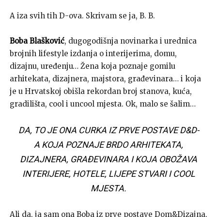
A iza svih tih D-ova. Skrivam se ja, B. B.
Boba Blašković
, dugogodišnja novinarka i urednica
brojnih lifestyle izdanja o interijerima, domu,
dizajnu, uređenju… Žena koja poznaje gomilu
arhitekata, dizajnera, majstora, građevinara… i koja
je u Hrvatskoj obišla rekordan broj stanova, kuća,
gradilišta, cool i uncool mjesta. Ok, malo se šalim…
DA, TO JE ONA CURKA IZ PRVE POSTAVE D&D-
A KOJA POZNAJE BRDO ARHITEKATA,
DIZAJNERA, GRAĐEVINARA I KOJA OBOŽAVA
INTERIJERE, HOTELE, LIJEPE STVARI I COOL
MJESTA.
Ali da, ja sam ona Boba iz prve postave Dom&Dizajna,