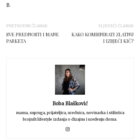
B.
PRETHODNI ČLANAK
SLJEDEĆI ČLANAK
SVE PREDNOSTI I MANE
KAKO KOMBINIRATI ZLATNU
PARKETA
I IZBJEĆI KIČ?
Boba Blašković
mama, supruga, prijateljica, urednica, novinarka i stilistica
brojnih lifestyle izdanja o dizajnu i uređenju doma.