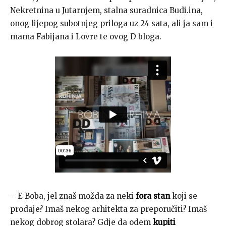
Nekretnina u Jutarnjem, stalna suradnica Budi.ina,
onog lijepog subotnjeg priloga uz 24 sata, ali ja sam i
mama Fabijana i Lovre te ovog D bloga.
– E Boba, jel znaš možda za neki
fora stan
koji se
prodaje? Imaš nekog arhitekta za preporučiti? Imaš
nekog dobrog stolara? Gdje da odem
kupiti