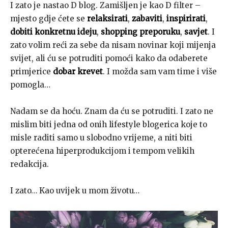
I zato je nastao D blog. Zamišljen je kao D filter –
mjesto gdje ćete se
relaksirati
,
zabaviti
,
inspirirati
,
dobiti konkretnu ideju
,
shopping preporuku
,
savjet
. I
zato volim reći za sebe da nisam novinar koji mijenja
svijet, ali ću se potruditi pomoći kako da odaberete
primjerice
dobar krevet
. I možda sam vam time i više
pomogla…
Nadam se da hoću. Znam da ću se potruditi. I zato ne
mislim biti jedna od onih lifestyle blogerica koje to
misle raditi samo u slobodno vrijeme, a niti biti
opterećena hiperprodukcijom i tempom velikih
redakcija.
I zato… Kao uvijek u mom životu…