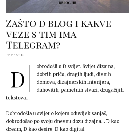
Zašto d blog i kakve
veze s tim ima
Telegram?
11/11/2016
obrodošli u D svijet. Svijet dizajna,
D
dobrih priča, dragih ljudi, divnih
domova, dizajnerskih interijera,
duhovitih, pametnih stvari, drugačijih
tekstova…
Dobrodošla u svijet o kojem oduvijek sanjaš,
dobrodošao po svoju dnevnu dozu dizajna… D kao
dream, D kao desire, D kao digital.