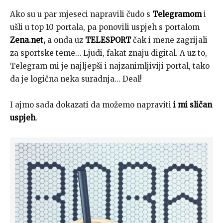
Ako su u par mjeseci napravili čudo s
Telegramom
i
ušli u top 10 portala, pa ponovili uspjeh s portalom
Zena.net
,
a onda uz
TELESPORT
čak i mene zagrijali
za sportske teme… Ljudi, fakat znaju digital. A uz to,
Telegram mi je najljepši i najzanimljiviji portal, tako
da je logična neka suradnja… Deal!
I ajmo sada dokazati da možemo napraviti
i mi sličan
uspjeh
.