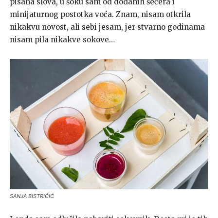
pisana slova, u šoku sam od dodanih šećera i
minijaturnog postotka voća. Znam, nisam otkrila
nikakvu novost, ali sebi jesam, jer stvarno godinama
nisam pila nikakve sokove…
SANJA BISTRIČIĆ