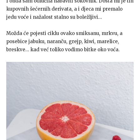
I onda sam odlučila nabaviti sokovnik. Dosta mi je tih
kupovnih šećernih derivata, a i djeca mi premalo
jedu voće i nažalost stalno su boležljivi…
Možda će pojesti ciklu ovako smiksanu, mrkvu, a
posebice jabuku, naranču, grejp, kiwi, marelice,
breskve… kad već toliko vodimo bitke oko voća.