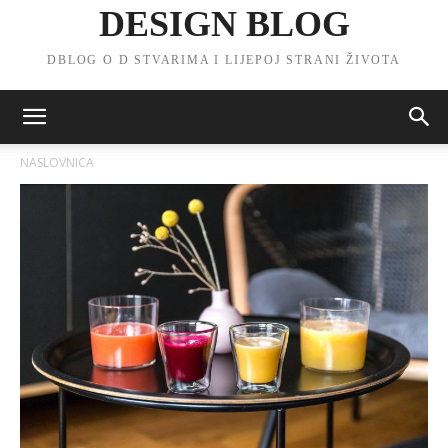
DESIGN BLOG
DBLOG O D STVARIMA I LIJEPOJ STRANI ŽIVOTA
NASLOVNICA