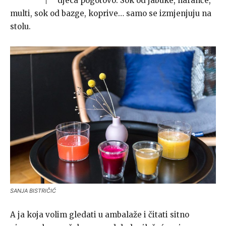
djeca pogotovo. Sok od jabuke, naranče,
multi, sok od bazge, koprive… samo se izmjenjuju na
stolu.
SANJA BISTRIČIĆ
A ja koja volim gledati u ambalaže i čitati sitno