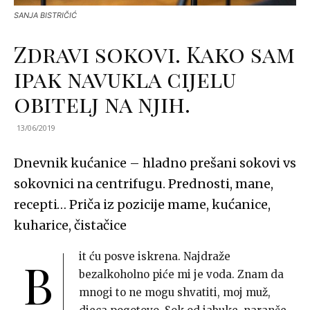
SANJA BISTRIČIĆ
Zdravi sokovi. Kako sam
ipak navukla cijelu
obitelj na njih.
13/06/2019
Dnevnik kućanice – hladno prešani sokovi vs
sokovnici na centrifugu. Prednosti, mane,
recepti… Priča iz pozicije mame, kućanice,
kuharice, čistačice
it ću posve iskrena. Najdraže
B
bezalkoholno piće mi je voda. Znam da
mnogi to ne mogu shvatiti, moj muž,