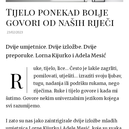
Tijelo ponekad bolje
govori od naših riječi
23/02/2023
Dvije umjetnice. Dvije izložbe. Dvije
preporuke. Lorna Kijurko i Adela Mesić
uke, tijelo, lice… Često je lakše zagrliti,
R
pomilovati, utješiti… izraziti svoju ljubav,
tugu, nadanja ili podršku rukama, nego
riječima. Ruke i tijelo govore i kada mi
šutimo. Govore nekim univerzalnim jezikom kojega
svi razumijemo.
I zato su nas jako zaintrigirale dvije izložbe mladih
umjetnica Lorne Kijurko i Adele Mesić, koje su svaka