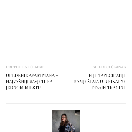
PRETHODNI ČLANAK
SLJEDEĆI ČLANAK
UREĐENJE APARTMANA –
IN JE TAPECIRANJE
NAJVAŽNIJI SAVJETI NA
NAMJEŠTAJA U UNIKATNE
JEDNOM MJESTU
DIZAJN TKANINE