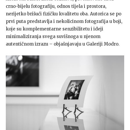
crno-bijelu fotografiju, odnos tijela i prostora,
nerijetko brišući fizičku kvalitetu oba. Autorica se po
prvi puta predstavlja i nekolicinom fotografija u boji,
koje su komplementarne senzibilitetu i ideji
minimaliziranja svega suvišnoga u njenom
autentičnom izrazu – objašnjavaju u Galeriji Modro.