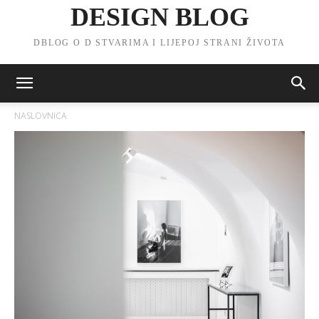
DESIGN BLOG
DBLOG O D STVARIMA I LIJEPOJ STRANI ŽIVOTA
NASLOVNICA