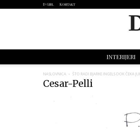
D Girl
Kontakt
INTERIJERI
NASLOVNICA
ŠTO RADI BJARKE INGELS DOK ČEKA J
Cesar-Pelli