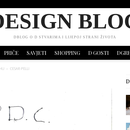
DESIGN BLO
DBLOG O D STVARIMA I LIJEPOJ STRANI ŽIVOTA
PRIČE
SAVJETI
SHOPPING
D GOSTI
DGR
UHU
CESAR-PELLI
D