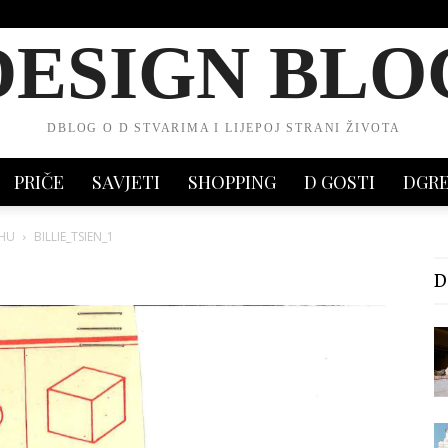
DESIGN BLO
DBLOG O D STVARIMA I LIJEPOJ STRANI ŽIVOTA
PRIČE
SAVJETI
SHOPPING
D GOSTI
DGR
UHU
BILLIE_TSIEN_1
D