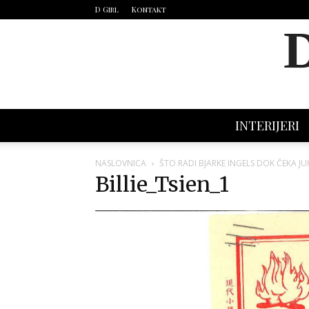
D Girl
Kontakt
INTERIJERI
NASLOVNICA
ŠTO RADI BJARKE INGELS DOK ČEKA J
Billie_Tsien_1