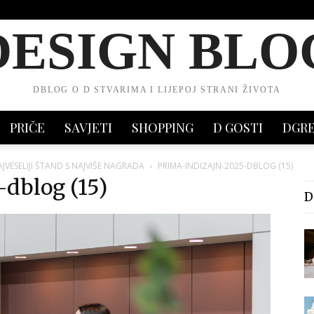
DESIGN BLO
DBLOG O D STVARIMA I LIJEPOJ STRANI ŽIVOTA
PRIČE
SAVJETI
SHOPPING
D GOSTI
DGR
AJVESELIJI ŠTAND S NAJVIŠE NAGRADA
PRIMA-INDIZAJN-2025-DBLOG (15)
dblog (15)
D