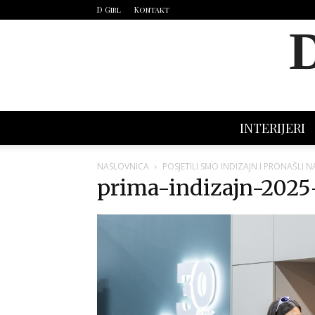
D Girl
Kontakt
INTERIJERI
NASLOVNICA
POSJETILI SMO INDIZAJN I PRONAŠLI N
prima-indizajn-2025-