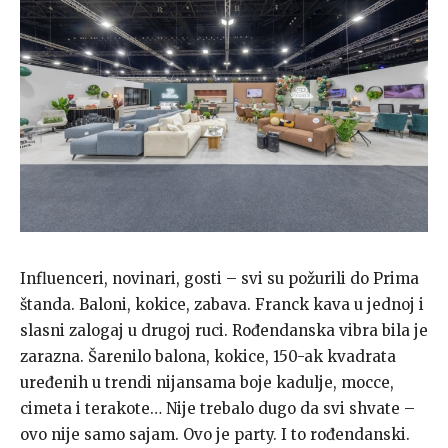
Influenceri, novinari, gosti – svi su požurili do Prima
štanda. Baloni, kokice, zabava. Franck kava u jednoj i
slasni zalogaj u drugoj ruci. Rođendanska vibra bila je
zarazna. Šarenilo balona, kokice, 150-ak kvadrata
uređenih u trendi nijansama boje kadulje, mocce,
cimeta i terakote… Nije trebalo dugo da svi shvate –
ovo nije samo sajam. Ovo je party. I to rođendanski.