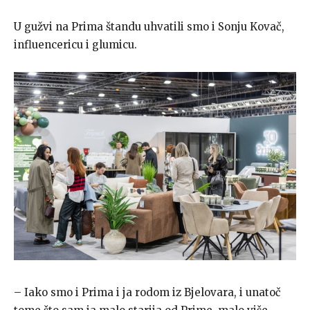
U gužvi na Prima štandu uhvatili smo i Sonju Kovač,
influencericu i glumicu.
– Iako smo i Prima i ja rodom iz Bjelovara, i unatoč