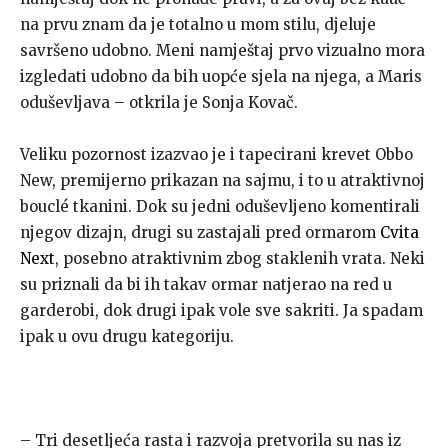
na prvu znam da je totalno u mom stilu, djeluje
savršeno udobno. Meni namještaj prvo vizualno mora
izgledati udobno da bih uopće sjela na njega, a Maris
oduševljava – otkrila je Sonja Kovač.
Veliku pozornost izazvao je i tapecirani krevet Obbo
New, premijerno prikazan na sajmu, i to u atraktivnoj
bouclé tkanini. Dok su jedni oduševljeno komentirali
njegov dizajn, drugi su zastajali pred ormarom
Cvita
Next
, posebno atraktivnim zbog staklenih vrata. Neki
su priznali da bi ih takav ormar natjerao na red u
garderobi, dok drugi ipak vole sve sakriti. Ja spadam
ipak u ovu drugu kategoriju.
– Tri desetljeća rasta i razvoja pretvorila su nas iz