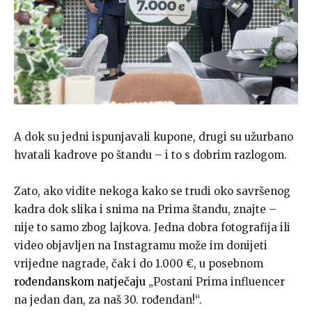
A dok su jedni ispunjavali kupone, drugi su užurbano
hvatali kadrove po štandu – i to s dobrim razlogom.
Zato, ako vidite nekoga kako se trudi oko savršenog
kadra dok slika i snima na Prima štandu, znajte –
nije to samo zbog lajkova. Jedna dobra fotografija ili
video objavljen na Instagramu može im donijeti
vrijedne nagrade, čak i do 1.000 €, u posebnom
rođendanskom natječaju
„Postani Prima influencer
na jedan dan, za naš 30. rođendan!“.