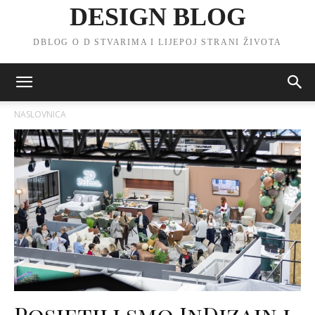
DESIGN BLOG
DBLOG O D STVARIMA I LIJEPOJ STRANI ŽIVOTA
NASLOVNICA
Posjetili smo InDizajn i