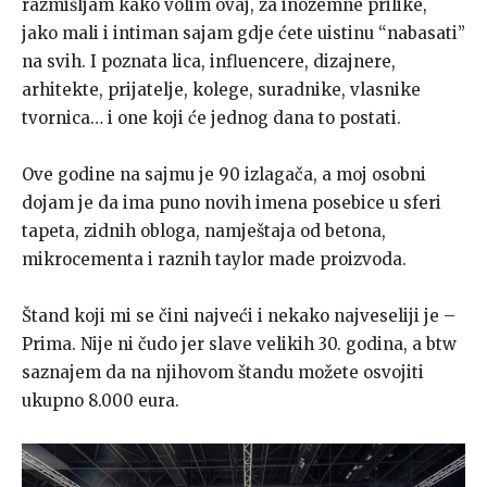
razmišljam kako volim ovaj, za inozemne prilike,
jako mali i intiman sajam gdje ćete uistinu “nabasati”
na svih. I poznata lica, influencere, dizajnere,
arhitekte, prijatelje, kolege, suradnike, vlasnike
tvornica… i one koji će jednog dana to postati.
Ove godine na sajmu je 90 izlagača, a moj osobni
dojam je da ima puno novih imena posebice u sferi
tapeta, zidnih obloga, namještaja od betona,
mikrocementa i raznih taylor made proizvoda.
Štand koji mi se čini najveći i nekako najveseliji je –
Prima. Nije ni čudo jer slave velikih 30. godina, a btw
saznajem da na njihovom štandu možete osvojiti
ukupno 8.000 eura.