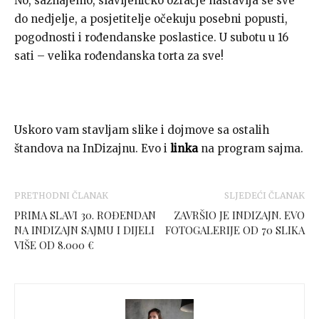
No, saznajemo, slavljeničko ozračje nastavlja se sve
do nedjelje, a posjetitelje očekuju posebni popusti,
pogodnosti i rođendanske poslastice. U subotu u 16
sati – velika rođendanska torta za sve!
Uskoro vam stavljam slike i dojmove sa ostalih
štandova na InDizajnu. Evo i
linka
na program sajma.
PRETHODNI ČLANAK
SLJEDEĆI ČLANAK
PRIMA SLAVI 30. ROĐENDAN
ZAVRŠIO JE INDIZAJN. EVO
NA INDIZAJN SAJMU I DIJELI
FOTOGALERIJE OD 70 SLIKA
VIŠE OD 8.000 €