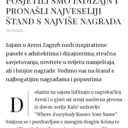
pronašli najveseliji
štand s najviše nagrada
03/10/2025
Sajam u Areni Zagreb nudi inspirativne
panele s arhitektima i dizajnerima, stručna
savjetovanja, novitete u svijetu namještaja,
ali i brojne nagrade. Vodimo vas na štand s
najbogatijim nagradama i popustima
olazim na sajam InDizajn u zagrebačkoj
D
Areni i u glavi mi struji naslovna pjesma
iz davne serije Kafić uzdravlje
“Where
Everybody
Knows Your Name”.
Smijem se i pozdravljam s mnogim dragim licima te