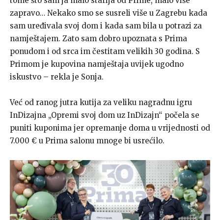
tome što sam ja malo starija od Prime, malo više
zapravo… Nekako smo se susreli više u Zagrebu kada
sam uređivala svoj dom i kada sam bila u potrazi za
namještajem. Zato sam dobro upoznata s Prima
ponudom i od srca im čestitam velikih 30 godina. S
Primom je kupovina namještaja uvijek ugodno
iskustvo – rekla je Sonja.
Već od ranog jutra kutija za veliku nagradnu igru
InDizajna „Opremi svoj dom uz InDizajn“ počela se
puniti kuponima jer opremanje doma u vrijednosti od
7.000 € u Prima salonu mnoge bi usrećilo.