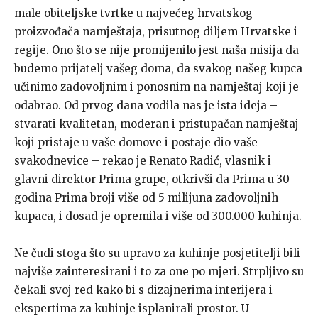
male obiteljske tvrtke u najvećeg hrvatskog
proizvođača namještaja, prisutnog diljem Hrvatske i
regije. Ono što se nije promijenilo jest naša misija da
budemo prijatelj vašeg doma, da svakog našeg kupca
učinimo zadovoljnim i ponosnim na namještaj koji je
odabrao. Od prvog dana vodila nas je ista ideja –
stvarati kvalitetan, moderan i pristupačan namještaj
koji pristaje u vaše domove i postaje dio vaše
svakodnevice – rekao je Renato Radić, vlasnik i
glavni direktor Prima grupe, otkrivši da Prima u 30
godina Prima broji više od 5 milijuna zadovoljnih
kupaca, i dosad je opremila i više od 300.000 kuhinja.
Ne čudi stoga što su upravo za kuhinje posjetitelji bili
najviše zainteresirani i to za one po mjeri. Strpljivo su
čekali svoj red kako bi s dizajnerima interijera i
ekspertima za kuhinje isplanirali prostor. U