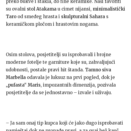
preko bukve i stakla, do fine keramike. Naši favoriti
su ovalni
stol Atakama
u cimet nijansi,
minimalistički
Taro
od smeđeg hrasta i
skulpturalni Sahara
s
keramičkom pločom i hrastovim nogama.
Osim stolova, posjetitelji su isprobavali i brojne
moderne fotelje te garniture koje su, zahvaljujući
udobnosti, postale pravi hit štanda.
Tamno siva
Marbella
odavala je luksuz na prvi pogled, dok je
„pufasta“ Maris
, impozantnih dimenzija, pozivala
posjetitelje da se jednostavno – izvale i uživaju.
– Ja sam onaj tip kupca koji će jako dugo isprobavati
namještaj dok ne pronađe pravi, a za ovaj bež kauč