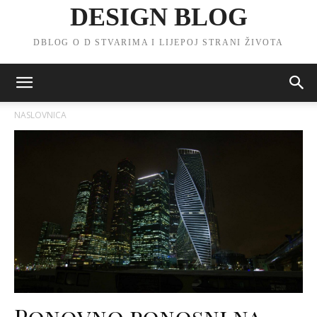
DESIGN BLOG
DBLOG O D STVARIMA I LIJEPOJ STRANI ŽIVOTA
NASLOVNICA
Ponovno ponosni na