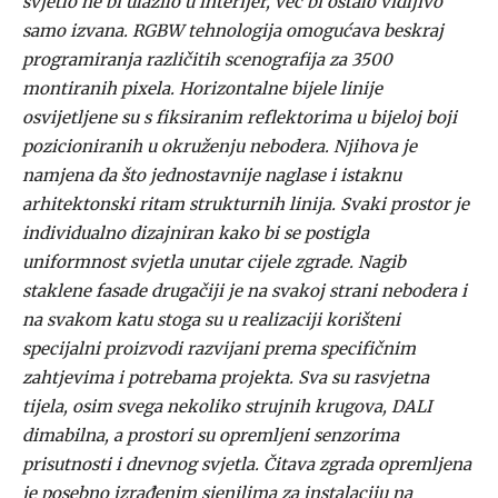
svjetlo ne bi ulazilo u interijer, već bi ostalo vidljivo
samo izvana. RGBW tehnologija omogućava beskraj
programiranja različitih scenografija za 3500
montiranih pixela. Horizontalne bijele linije
osvijetljene su s fiksiranim reflektorima u bijeloj boji
pozicioniranih u okruženju nebodera. Njihova je
namjena da što jednostavnije naglase i istaknu
arhitektonski ritam strukturnih linija. Svaki prostor je
individualno dizajniran kako bi se postigla
uniformnost svjetla unutar cijele zgrade. Nagib
staklene fasade drugačiji je na svakoj strani nebodera i
na svakom katu stoga su u realizaciji korišteni
specijalni proizvodi razvijani prema specifičnim
zahtjevima i potrebama projekta. Sva su rasvjetna
tijela, osim svega nekoliko strujnih krugova, DALI
dimabilna, a prostori su opremljeni senzorima
prisutnosti i dnevnog svjetla. Čitava zgrada opremljena
je posebno izrađenim sjenilima za instalaciju na