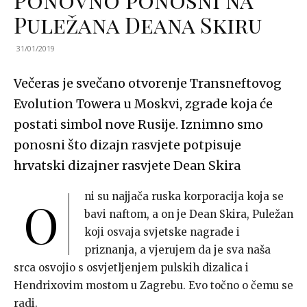
Puležana Deana Skiru
31/01/2019
Večeras je svečano otvorenje Transneftovog
Evolution Towera u Moskvi, zgrade koja će
postati simbol nove Rusije. Iznimno smo
ponosni što dizajn rasvjete potpisuje
hrvatski dizajner rasvjete Dean Skira
ni su najjača ruska korporacija koja se
O
bavi naftom, a on je Dean Skira, Puležan
koji osvaja svjetske nagrade i
priznanja, a vjerujem da je sva naša
srca osvojio s osvjetljenjem pulskih dizalica i
Hendrixovim mostom u Zagrebu. Evo točno o čemu se
radi.