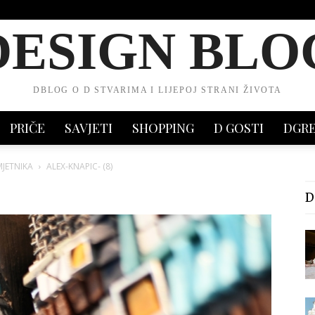
DESIGN BLO
DBLOG O D STVARIMA I LIJEPOJ STRANI ŽIVOTA
PRIČE
SAVJETI
SHOPPING
D GOSTI
DGR
JETNIKA
ALEX-KNAPIC- (8)
D