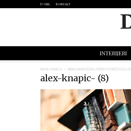
D Girl
Kontakt
INTERIJERI
NASLOVNICA
MEĐUNARODNI USPJEH POREČKOG UM
alex-knapic- (8)