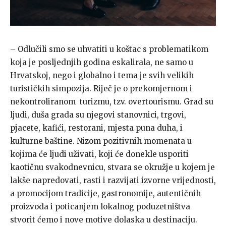
– Odlučili smo se uhvatiti u koštac s problematikom
koja je posljednjih godina eskalirala, ne samo u
Hrvatskoj, nego i globalno i tema je svih velikih
turističkih simpozija. Riječ je o prekomjernom i
nekontroliranom turizmu, tzv. overtourismu. Grad su
ljudi, duša grada su njegovi stanovnici, trgovi,
pjacete, kafići, restorani, mjesta puna duha, i
kulturne baštine. Nizom pozitivnih momenata u
kojima će ljudi uživati, koji će donekle usporiti
kaotičnu svakodnevnicu, stvara se okružje u kojem je
lakše napredovati, rasti i razvijati izvorne vrijednosti,
a promocijom tradicije, gastronomije, autentičnih
proizvoda i poticanjem lokalnog poduzetništva
stvorit ćemo i nove motive dolaska u destinaciju.