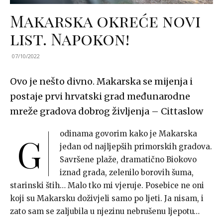
Makarska okreće novi
list. Napokon!
07/10/2022
Ovo je nešto divno. Makarska se mijenja i
postaje prvi hrvatski grad međunarodne
mreže gradova dobrog življenja –
Cittaslow
odinama govorim kako je Makarska
G
jedan od najljepših primorskih gradova.
Savršene plaže, dramatično Biokovo
iznad grada, zelenilo borovih šuma,
starinski štih… Malo tko mi vjeruje. Posebice ne oni
koji su Makarsku doživjeli samo po ljeti. Ja nisam, i
zato sam se zaljubila u njezinu nebrušenu ljepotu…