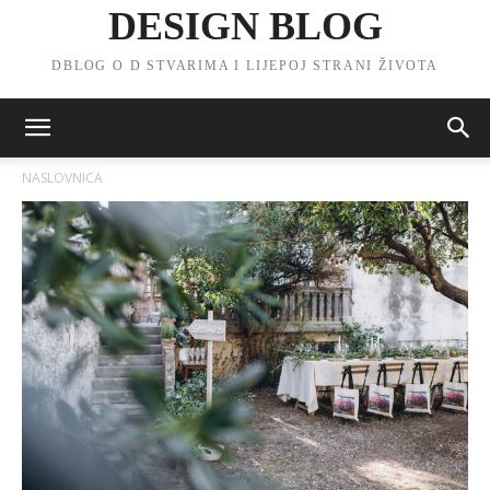
DESIGN BLOG
DBLOG O D STVARIMA I LIJEPOJ STRANI ŽIVOTA
NASLOVNICA