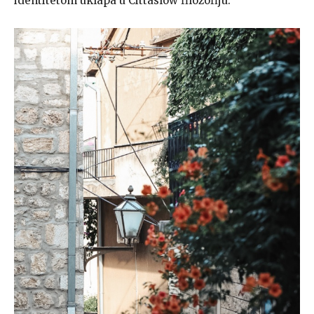
identitetom uklapa u Cittaslow filozofiju.