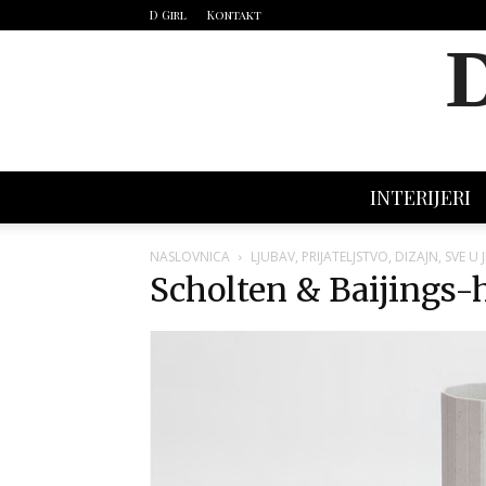
D Girl
Kontakt
INTERIJERI
NASLOVNICA
LJUBAV, PRIJATELJSTVO, DIZAJN, SVE 
Scholten & Baijings-