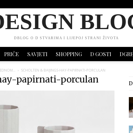
DESIGN BLO
DBLOG O D STVARIMA I LIJEPOJ STRANI ŽIVOTA
PRIČE
SAVJETI
SHOPPING
D GOSTI
DGR
U JEDNOM…
SCHOLTEN & BAIJINGS-HAY-PAPIRNATI-PORCULAN
hay-papirnati-porculan
D