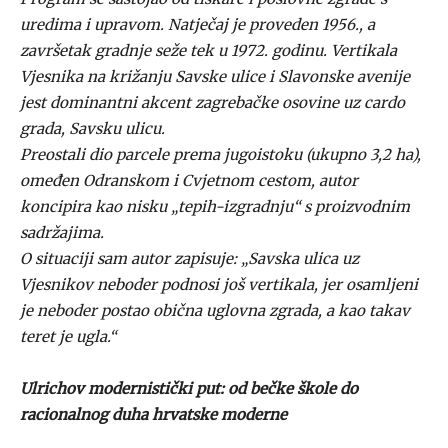
uredima i upravom. Natječaj je proveden 1956., a
završetak gradnje seže tek u 1972. godinu. Vertikala
Vjesnika na križanju Savske ulice i Slavonske avenije
jest dominantni akcent zagrebačke osovine uz cardo
grada, Savsku ulicu.
Preostali dio parcele prema jugoistoku (ukupno 3,2 ha),
omeđen Odranskom i Cvjetnom cestom, autor
koncipira kao nisku „tepih-izgradnju“ s proizvodnim
sadržajima.
O situaciji sam autor zapisuje: „Savska ulica uz
Vjesnikov neboder podnosi još vertikala, jer osamljeni
je neboder postao obična uglovna zgrada, a kao takav
teret je ugla.“
Ulrichov modernistički put: od bečke škole do
racionalnog duha hrvatske moderne