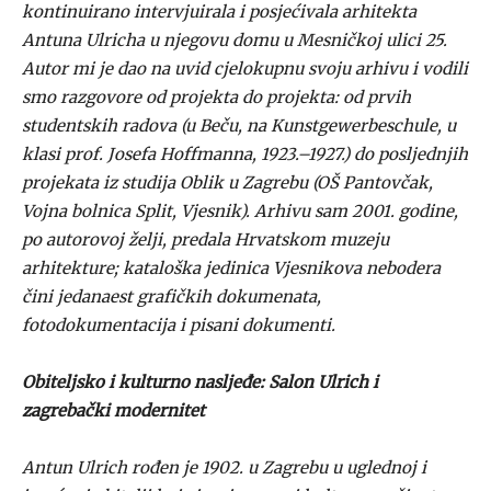
kontinuirano intervjuirala i posjećivala arhitekta
Antuna Ulricha u njegovu domu u Mesničkoj ulici 25.
Autor mi je dao na uvid cjelokupnu svoju arhivu i vodili
smo razgovore od projekta do projekta: od prvih
studentskih radova (u Beču, na Kunstgewerbeschule, u
klasi prof. Josefa Hoffmanna, 1923.–1927.) do posljednjih
projekata iz studija Oblik u Zagrebu (OŠ Pantovčak,
Vojna bolnica Split, Vjesnik). Arhivu sam 2001. godine,
po autorovoj želji, predala Hrvatskom muzeju
arhitekture; kataloška jedinica Vjesnikova nebodera
čini jedanaest grafičkih dokumenata,
fotodokumentacija i pisani dokumenti.
Obiteljsko i kulturno nasljeđe: Salon Ulrich i
zagrebački modernitet
Antun Ulrich rođen je 1902. u Zagrebu u uglednoj i