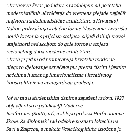
Ulrichov se život podudara s razdobljem od početaka
modernističkih učvršćenja do vremena plejade najjačih
majstora funkcionalističke arhitekture u Hrvatskoj.
Nakon prihvaćanja kubične forme klasicizma, izvorišta
novih kretanja s prijelaza stoljeća, slijedi daljnji razvoj
umjetnosti redukcijom do gole forme u smjeru
racionalnog duha moderne arhitekture.
Ulrich je jedan od promicatelja hrvatske moderne;
njegovo djelovanje označava put prema čistim i jasnim
načelima humanog funkcionalizma i kreativnog
konstruktivizma avangardnog građenja.
Još su mu u studentskim danima zapaženi radovi: 1927.
objavljeni su u publikaciji Moderne
Bauformen (Stuttgart), u sklopu prikaza Hoffmannove
škole. Za diplomski rad odabire poznatu lokaciju na
Savi u Zagrebu, a maketa Veslačkog kluba izložena je