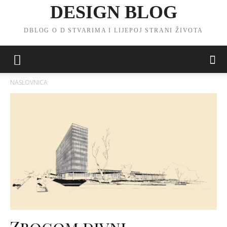
DESIGN BLOG
DBLOG O D STVARIMA I LIJEPOJ STRANI ŽIVOTA
NASLOVNICA
Zbogom divni