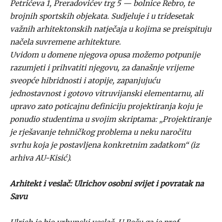
Petrićeva 1, Preradovićev trg 5 — bolnice Rebro, te
brojnih sportskih objekata. Sudjeluje i u tridesetak
važnih arhitektonskih natječaja u kojima se preispituju
načela suvremene arhitekture.
Uvidom u domene njegova opusa možemo potpunije
razumjeti i prihvatiti njegovu, za današnje vrijeme
sveopće hibridnosti i atopije, zapanjujuću
jednostavnost i gotovo vitruvijanski elementarnu, ali
upravo zato poticajnu definiciju projektiranja koju je
ponudio studentima u svojim skriptama: „Projektiranje
je rješavanje tehničkog problema u neku naročitu
svrhu koja je postavljena konkretnim zadatkom“ (iz
arhiva AU-Kisić).
Arhitekt i veslač: Ulrichov osobni svijet i povratak na
Savu