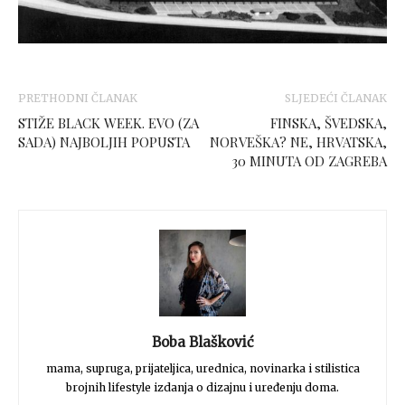
PRETHODNI ČLANAK
SLJEDEĆI ČLANAK
STIŽE BLACK WEEK. EVO (ZA
FINSKA, ŠVEDSKA,
SADA) NAJBOLJIH POPUSTA
NORVEŠKA? NE, HRVATSKA,
30 MINUTA OD ZAGREBA
Boba Blašković
mama, supruga, prijateljica, urednica, novinarka i stilistica
brojnih lifestyle izdanja o dizajnu i uređenju doma.