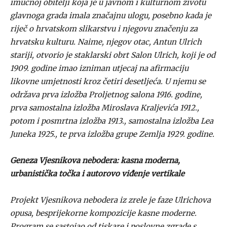
imućnoj obitelji koja je u javnom i kulturnom životu
glavnoga grada imala značajnu ulogu, posebno kada je
riječ o hrvatskom slikarstvu i njegovu značenju za
hrvatsku kulturu. Naime, njegov otac, Antun Ulrich
stariji, otvorio je staklarski obrt Salon Ulrich, koji je od
1909. godine imao izniman utjecaj na afirmaciju
likovne umjetnosti kroz četiri desetljeća. U njemu se
održava prva izložba Proljetnog salona 1916. godine,
prva samostalna izložba Miroslava Kraljevića 1912.,
potom i posmrtna izložba 1913., samostalna izložba Lea
Juneka 1925., te prva izložba grupe Zemlja 1929. godine.
Geneza Vjesnikova nebodera: kasna moderna,
urbanistička točka i autorovo viđenje vertikale
Projekt Vjesnikova nebodera iz zrele je faze Ulrichova
opusa, besprijekorne kompozicije kasne moderne.
Program se sastojao od tiskare i poslovne zgrade s