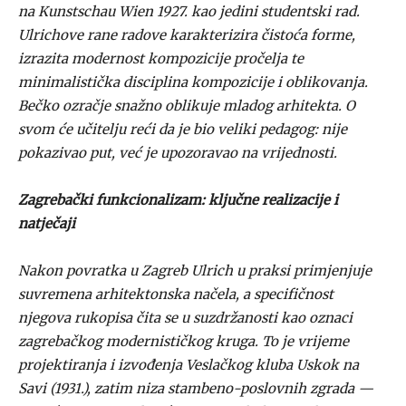
na Kunstschau Wien 1927. kao jedini studentski rad.
Ulrichove rane radove karakterizira čistoća forme,
izrazita modernost kompozicije pročelja te
minimalistička disciplina kompozicije i oblikovanja.
Bečko ozračje snažno oblikuje mladog arhitekta. O
svom će učitelju reći da je bio veliki pedagog: nije
pokazivao put, već je upozoravao na vrijednosti.
Zagrebački funkcionalizam: ključne realizacije i
natječaji
Nakon povratka u Zagreb Ulrich u praksi primjenjuje
suvremena arhitektonska načela, a specifičnost
njegova rukopisa čita se u suzdržanosti kao oznaci
zagrebačkog modernističkog kruga. To je vrijeme
projektiranja i izvođenja Veslačkog kluba Uskok na
Savi (1931.), zatim niza stambeno-poslovnih zgrada —