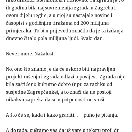
tako urušilo… Metaforički i doslovno. Ta zgrada je 70-
ih godina bila najsuvremenija zgrada u Zagrebu i
ovom dijelu regije, a u njoj su nastajale novine i
časopisi s godišnjim tiražama od 200 milijuna
primjeraka. To bi u prijevodu značilo da je ta izdanja
dnevno čitalo pola milijuna ljudi. Svaki dan.
Never more. Nažalost.
No, ono što znamo je da će uskoro biti napravljen
projekt rušenja i zgrada odlazi u povijest. Zgrada nije
bila zaštićeno kulturno dobro (npr. za razliku od
susjedne Zagrepčanke), a to znači da ne postoji
nikakva zapreka da se u potpunosti ne sruši.
A što će se, kada i kako graditi… – puno je pitanja.
A do tada, puštamo vas da uživate u tekstu prof. dr.