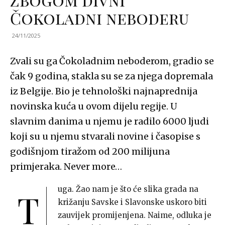
Čokoladni neboderu
24/11/2025
Zvali su ga Čokoladnim neboderom, gradio se
čak 9 godina, stakla su se za njega dopremala
iz Belgije. Bio je tehnološki najnaprednija
novinska kuća u ovom dijelu regije. U
slavnim danima u njemu je radilo 6000 ljudi
koji su u njemu stvarali novine i časopise s
godišnjom tiražom od 200 milijuna
primjeraka. Never more…
uga. Žao nam je što će slika grada na
T
križanju Savske i Slavonske uskoro biti
zauvijek promijenjena. Naime, odluka je