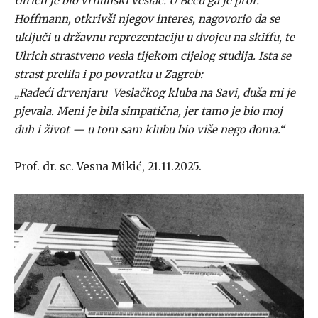
Ulrich je bio vrhunski veslač. U Beču ga je prof.
Hoffmann, otkrivši njegov interes, nagovorio da se
uključi u državnu reprezentaciju u dvojcu na skiffu, te
Ulrich strastveno vesla tijekom cijelog studija. Ista se
strast prelila i po povratku u Zagreb:
„Radeći drvenjaru Veslačkog kluba na Savi, duša mi je
pjevala. Meni je bila simpatična, jer tamo je bio moj
duh i život — u tom sam klubu bio više nego doma.“
Prof. dr. sc. Vesna Mikić, 21.11.2025.