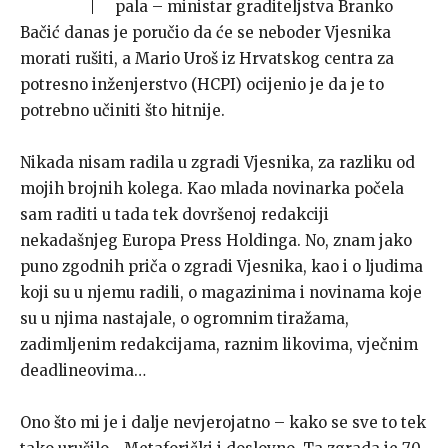
pala – ministar graditeljstva Branko
Bačić danas je poručio da će se neboder Vjesnika
morati rušiti, a Mario Uroš iz Hrvatskog centra za
potresno inženjerstvo (HCPI) ocijenio je da je to
potrebno učiniti što hitnije.
Nikada nisam radila u zgradi Vjesnika, za razliku od
mojih brojnih kolega. Kao mlada novinarka počela
sam raditi u tada tek dovršenoj redakciji
nekadašnjeg Europa Press Holdinga. No, znam jako
puno zgodnih priča o zgradi Vjesnika, kao i o ljudima
koji su u njemu radili, o magazinima i novinama koje
su u njima nastajale, o ogromnim tiražama,
zadimljenim redakcijama, raznim likovima, vječnim
deadlineovima…
Ono što mi je i dalje nevjerojatno – kako se sve to tek