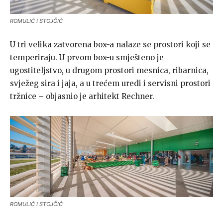
ROMULIĆ I STOJČIĆ
U tri velika zatvorena box-a nalaze se prostori koji se
temperiraju. U prvom box-u smješteno je
ugostiteljstvo, u drugom prostori mesnica, ribarnica,
svježeg sira i jaja, a u trećem uredi i servisni prostori
tržnice – objasnio je arhitekt Rechner.
ROMULIĆ I STOJČIĆ