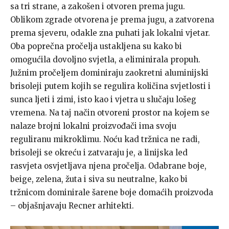
sa tri strane, a zakošen i otvoren prema jugu.
Oblikom zgrade otvorena je prema jugu, a zatvorena
prema sjeveru, odakle zna puhati jak lokalni vjetar.
Oba poprečna pročelja ustakljena su kako bi
omogućila dovoljno svjetla, a eliminirala propuh.
Južnim pročeljem dominiraju zaokretni aluminijski
brisoleji putem kojih se regulira količina svjetlosti i
sunca ljeti i zimi, isto kao i vjetra u slučaju lošeg
vremena. Na taj način otvoreni prostor na kojem se
nalaze brojni lokalni proizvođači ima svoju
reguliranu mikroklimu. Noću kad tržnica ne radi,
brisoleji se okreću i zatvaraju je, a linijska led
rasvjeta osvjetljava njena pročelja. Odabrane boje,
beige, zelena, žuta i siva su neutralne, kako bi
tržnicom dominirale šarene boje domaćih proizvoda
– objašnjavaju Recner arhitekti.