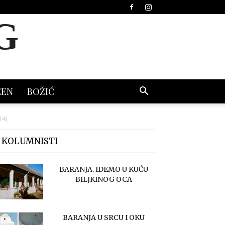
G
EEN
BOŽIĆ
14)
 KOLUMNISTI
BARANJA. IDEMO U KUĆU
BILJKINOG OCA
BARANJA U SRCU I OKU