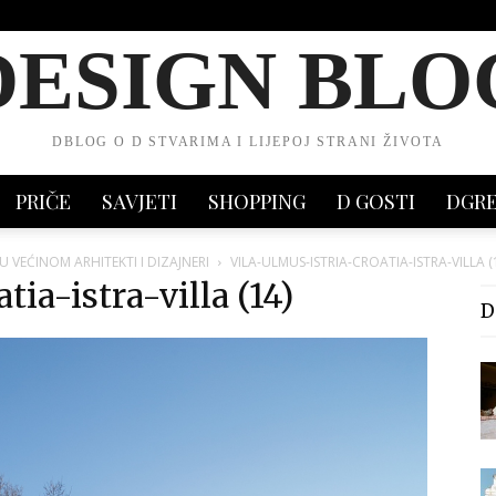
DESIGN BLO
DBLOG O D STVARIMA I LIJEPOJ STRANI ŽIVOTA
PRIČE
SAVJETI
SHOPPING
D GOSTI
DGR
 VEĆINOM ARHITEKTI I DIZAJNERI
VILA-ULMUS-ISTRIA-CROATIA-ISTRA-VILLA (
tia-istra-villa (14)
D