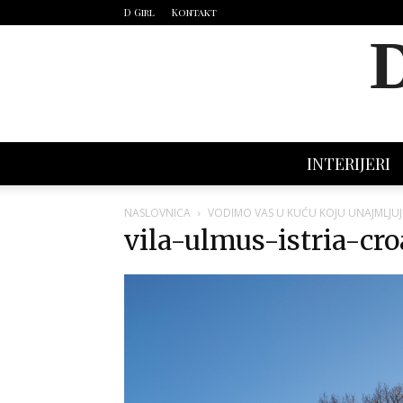
D Girl
Kontakt
INTERIJERI
NASLOVNICA
VODIMO VAS U KUĆU KOJU UNAJMLJUJU
vila-ulmus-istria-croa