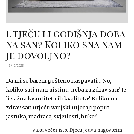
Utječu li godišnja doba
na san? Koliko sna nam
je dovoljno?
19/12/2023
Da mi se barem pošteno naspavati… No,
koliko sati nam uistinu treba za zdrav san? Je
li važna kvantiteta ili kvaliteta? Koliko na
zdrav san utječu vanjski utjecaji poput
jastuka, madraca, svjetlosti, buke?
vaku večer isto. Djecu jedva nagovorim