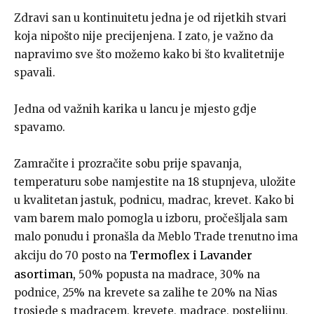
Zdravi san u kontinuitetu jedna je od rijetkih stvari
koja nipošto nije precijenjena. I zato, je važno da
napravimo sve što možemo kako bi što kvalitetnije
spavali.
Jedna od važnih karika u lancu je mjesto gdje
spavamo.
Zamračite i prozračite sobu prije spavanja,
temperaturu sobe namjestite na 18 stupnjeva, uložite
u kvalitetan jastuk, podnicu, madrac, krevet. Kako bi
vam barem malo pomogla u izboru, pročešljala sam
malo ponudu i pronašla da Meblo Trade trenutno ima
Termoflex i Lavander
akciju do 70 posto na
asortiman,
50% popusta na madrace, 30% na
podnice, 25% na krevete sa zalihe te 20% na Nias
trosjede s madracem, krevete, madrace, posteljinu,