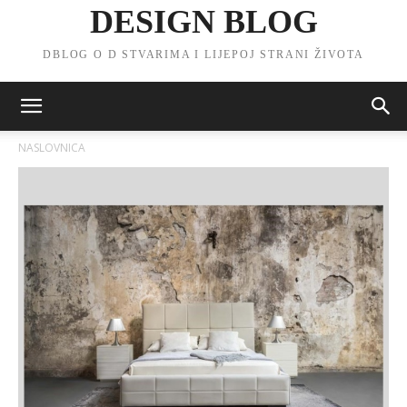
DESIGN BLOG
DBLOG O D STVARIMA I LIJEPOJ STRANI ŽIVOTA
NASLOVNICA