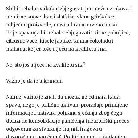
Sir bi trebalo svakako izbjegavati jer može uzrokovati
nemirne snove, kao i slatkiše, slane grickalice,
mliječne proizvode, masnu hranu, crveno meso…
Prije spavanja bi trebalo izbjegavati i žitne pahuljice,
citrusno voće, kisele jabuke, tamnu čokoladu i
mahunarke jer loše utječu na kvalitetu sna.
No, što još utječe na kvalitetu sna?
Važno je da je u komadu.
Naime, važno je znati da mozak ne odmara kada
spava, nego je prilično aktivan, prorađuje primljene
informacije i aktivira pohranu sjećanja zbog čega
dolazi do konsolidacije pamćenja (neurološki proces
odgovoran za stvaranje trajnih tragova u
dugoročnom pamćenju). Prekidanjem ili ukidanjem