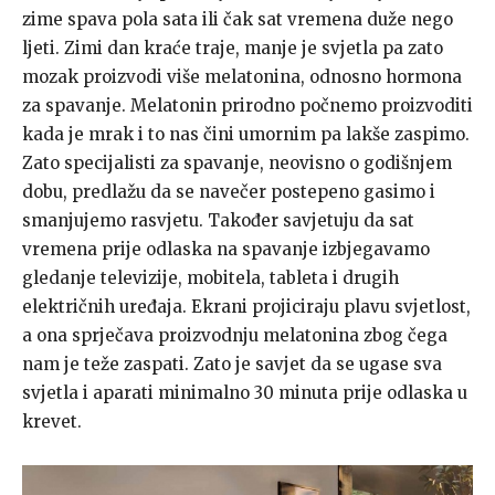
zime spava pola sata ili čak sat vremena duže nego
ljeti. Zimi dan kraće traje, manje je svjetla pa zato
mozak proizvodi više melatonina, odnosno hormona
za spavanje. Melatonin prirodno počnemo proizvoditi
kada je mrak i to nas čini umornim pa lakše zaspimo.
Zato specijalisti za spavanje, neovisno o godišnjem
dobu, predlažu da se navečer postepeno gasimo i
smanjujemo rasvjetu. Također savjetuju da sat
vremena prije odlaska na spavanje izbjegavamo
gledanje televizije, mobitela, tableta i drugih
električnih uređaja. Ekrani projiciraju plavu svjetlost,
a ona sprječava proizvodnju melatonina zbog čega
nam je teže zaspati. Zato je savjet da se ugase sva
svjetla i aparati minimalno 30 minuta prije odlaska u
krevet.