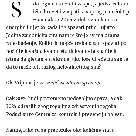
S
da legnu u krevet i zaspu, ja jedva čekam
ići u krevet i zaspati, a suprug je noćni tip
– on nakon 22 sata dobiva neku novu
energiju i rijetko kada ide spavati prije 1 ujutro.
Jedina zajednička crta nam je što je svima drama
rano buđenje. Koliko bi uopće trebalo sati spavati po
noći? Je li važna kvantiteta ili kvaliteta sna? Je li
istina da gledanje u ekrane jako loše utječe na san te
da to može biti razlog nekvalitetnog sna?
Ok. Vrijeme je za
Vodič za zdravo spavanje
.
Čak 80% ljudi povremeno nedovoljno spava, a čak
30% odraslih zbog toga ima zdrastvenih tegoba.
Podaci su to Centra za kontrolu i prevenciju bolesti.
Naime, iako su se preporuke oko količine sna u