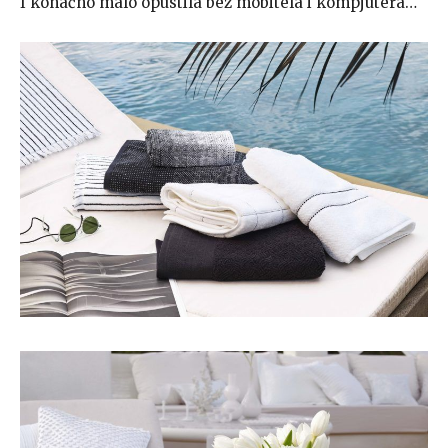
I konačno malo opustila bez mobitela i kompjutera…