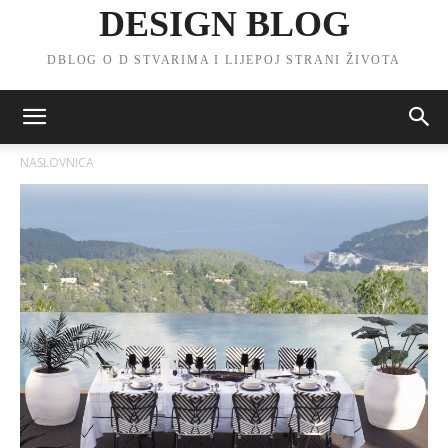
DESIGN BLOG
DBLOG O D STVARIMA I LIJEPOJ STRANI ŽIVOTA
NASLOVNICA