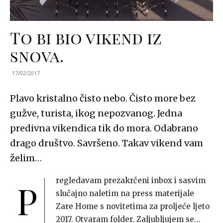
To bi bio vikend iz
snova.
17/02/2017
Plavo kristalno čisto nebo. Čisto more bez
gužve, turista, ikog nepozvanog. Jedna
predivna vikendica tik do mora. Odabrano
drago društvo. Savršeno. Takav vikend vam
želim…
regledavam prezakrčeni inbox i sasvim
P
slučajno naletim na press materijale
Zare Home s novitetima za proljeće ljeto
2017. Otvaram folder. Zaljubljujem se…