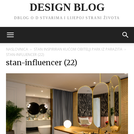
DESIGN BLOG
DBLOG O D STVARIMA I LIJEPOJ STRANI ŽIVOTA
NASLOVNICA
STAN INSPIRIRAN KUĆOM OBITELJI PARK IZ PARAZITA
STAN-INFLUENCER (22)
stan-influencer (22)