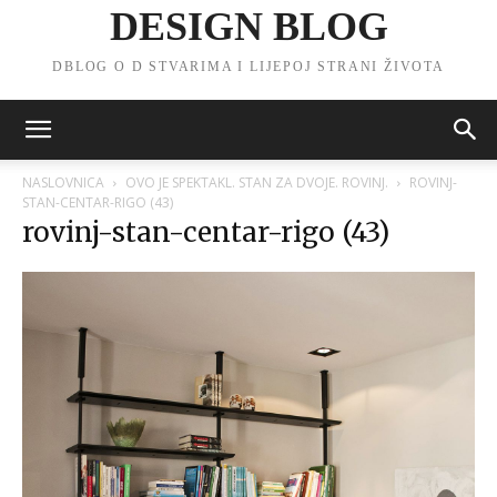
DESIGN BLOG
DBLOG O D STVARIMA I LIJEPOJ STRANI ŽIVOTA
NASLOVNICA
OVO JE SPEKTAKL. STAN ZA DVOJE. ROVINJ.
ROVINJ-
STAN-CENTAR-RIGO (43)
rovinj-stan-centar-rigo (43)