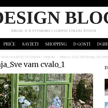
DESIGN BLO
DBLOG O D STVARIMA I LIJEPOJ STRANI ŽIVOTA
PRIČE
SAVJETI
SHOPPING
D GOSTI
DGR
 NOVU KOLEKCIJU STOLNJAKA I TANJURA
MERLA X SAŠA ŠEKORANJA_SVE VAM
ja_Sve vam cvalo_1
D