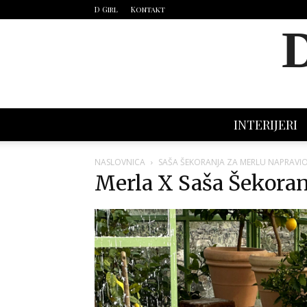
D Girl
Kontakt
INTERIJERI
NASLOVNICA
SAŠA ŠEKORANJA ZA MERLU NAPRAVIO
Merla X Saša Šekoran