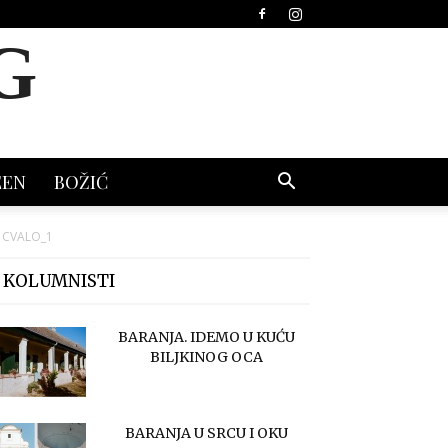
G
EEN
BOŽIĆ
 CVALO_1
 KOLUMNISTI
BARANJA. IDEMO U KUĆU
BILJKINOG OCA
BARANJA U SRCU I OKU