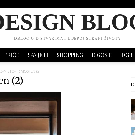
DESIGN BLO
DBLOG O D STVARIMA I LIJEPOJ STRANI ŽIVOTA
PRIČE
SAVJETI
SHOPPING
D GOSTI
DGR
AS-MISTO-PRIMOSTEN (2)
en (2)
D