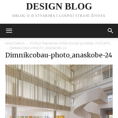
DESIGN BLOG
DBLOG O D STVARIMA I LIJEPOJ STRANI ŽIVOTA
NASLOVNICA
POČELE PRIJAVE NA OPEN HOUSE SLOVENIA. POŽURITE…
DIMNIKCOBAU-PHOTO_ANASKOBE-24
Dimnikcobau-photo_anaskobe-24