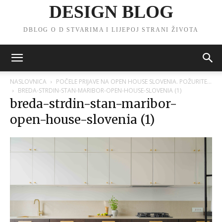
DESIGN BLOG
DBLOG O D STVARIMA I LIJEPOJ STRANI ŽIVOTA
NASLOVNICA
POČELE PRIJAVE NA OPEN HOUSE SLOVENIA. POŽURITE…
BREDA-STRDIN-STAN-MARIBOR-OPEN-HOUSE-SLOVENIA (1)
breda-strdin-stan-maribor-
open-house-slovenia (1)