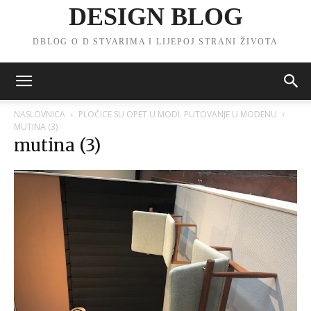
DESIGN BLOG
DBLOG O D STVARIMA I LIJEPOJ STRANI ŽIVOTA
NASLOVNICA
PLOČICE SU OPET U MODI. PUTOVANJE U MODENU
MUTINA (3)
mutina (3)