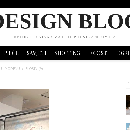
DESIGN BLO
DBLOG O D STVARIMA I LIJEPOJ STRANI ŽIVOTA
PRIČE
SAVJETI
SHOPPING
D GOSTI
DGR
JE U MODENU
FLORIM (9)
D