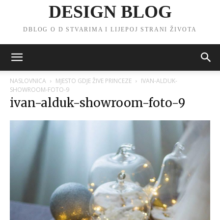
DESIGN BLOG
DBLOG O D STVARIMA I LIJEPOJ STRANI ŽIVOTA
NASLOVNICA
MJESTO GDJE ŽIVE PRINCEZE
IVAN-ALDUK-
SHOWROOM-FOTO-9
ivan-alduk-showroom-foto-9