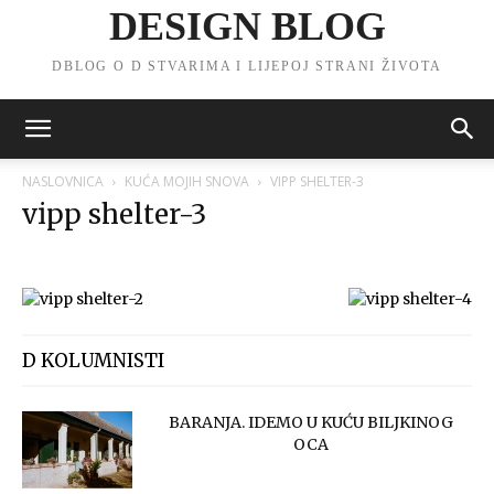
DESIGN BLOG
DBLOG O D STVARIMA I LIJEPOJ STRANI ŽIVOTA
NASLOVNICA
KUĆA MOJIH SNOVA
VIPP SHELTER-3
vipp shelter-3
D KOLUMNISTI
BARANJA. IDEMO U KUĆU BILJKINOG
OCA